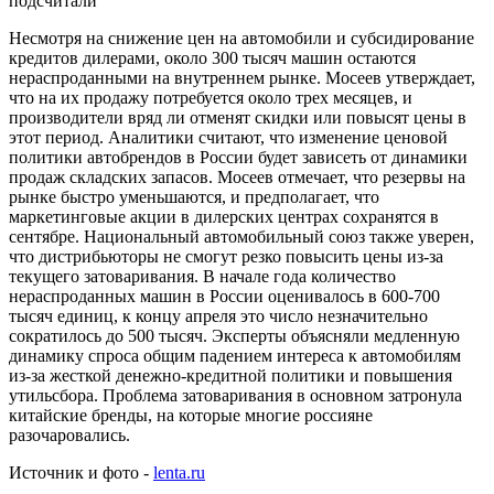
Несмотря на снижение цен на автомобили и субсидирование
кредитов дилерами, около 300 тысяч машин остаются
нераспроданными на внутреннем рынке. Мосеев утверждает,
что на их продажу потребуется около трех месяцев, и
производители вряд ли отменят скидки или повысят цены в
этот период. Аналитики считают, что изменение ценовой
политики автобрендов в России будет зависеть от динамики
продаж складских запасов. Мосеев отмечает, что резервы на
рынке быстро уменьшаются, и предполагает, что
маркетинговые акции в дилерских центрах сохранятся в
сентябре. Национальный автомобильный союз также уверен,
что дистрибьюторы не смогут резко повысить цены из-за
текущего затоваривания. В начале года количество
нераспроданных машин в России оценивалось в 600-700
тысяч единиц, к концу апреля это число незначительно
сократилось до 500 тысяч. Эксперты объясняли медленную
динамику спроса общим падением интереса к автомобилям
из-за жесткой денежно-кредитной политики и повышения
утильсбора. Проблема затоваривания в основном затронула
китайские бренды, на которые многие россияне
разочаровались.
Источник и фото -
lenta.ru