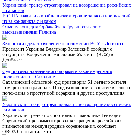
Украинский тренер отреагировал на возвращение российских
гимнастов
В США заявили о крайне низком уровне запасов вооружений
из-за конфликта с Ираном
Отмену концерта Орбакайте в Грузии связали с
высказываниями Галкина
Зеленский сделал заявление о положении ВСУ в Донбассе
Президент Украины Владимир Зеленский сообщил о
ситуации с Вооруженными силами Украины (ВСУ) в
Донбассе.
Суд признал назначенного ворами в законе «держать
положение» на Сахалине
Сахалинский областной суд приговорил 51-летнего жителя
Томаринского района к 11 годам колонии за занятие высшего
положения в преступной иерархии и другие преступления.
Украинский тренер отреагировал на возвращение российских
гимнастов
Украинский тренер по спортивной гимнастике Геннадий
Сартинский прокомментировал возвращение российских
гимнастов на международные соревнования, сообщает
OBOZ.Он отметил, что...