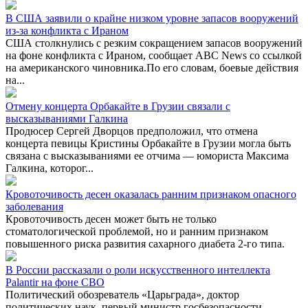
В США заявили о крайне низком уровне запасов вооружений
из-за конфликта с Ираном
США столкнулись с резким сокращением запасов вооружений
на фоне конфликта с Ираном, сообщает ABC News со ссылкой
на американского чиновника.По его словам, боевые действия
на...
Отмену концерта Орбакайте в Грузии связали с
высказываниями Галкина
Продюсер Сергей Дворцов предположил, что отмена
концерта певицы Кристины Орбакайте в Грузии могла быть
связана с высказываниями ее отчима — юмориста Максима
Галкина, которог...
Кровоточивость десен оказалась ранним признаком опасного
заболевания
Кровоточивость десен может быть не только
стоматологической проблемой, но и ранним признаком
повышенного риска развития сахарного диабета 2-го типа.
В России рассказали о роли искусственного интеллекта
Palantir на фоне СВО
Политический обозреватель «Царьграда», доктор
политических наук, первый министр госбезопасности