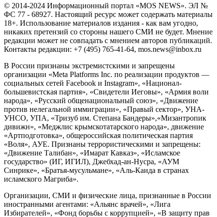
© 2014-2024 Информационный портал «MOS NEWS». ЭЛ №
ФС 77 - 68927. Настоящий ресурс может содержать материалы
18+. Использование материалов издания - как вам угодно,
никаких претензий со стороны нашего СМИ не будет. Мнение
редакции может не совпадать с мнением авторов публикаций.
Контакты редакции: +7 (495) 765-41-64, mos.news@inbox.ru
В России признаны экстремистскими и запрещены
организации «Meta Platforms Inc. по реализации продуктов —
социальных сетей Facebook и Instagram», «Национал-
большевистская партия», «Свидетели Иеговы», «Армия воли
народа», «Русский общенациональный союз», «Движение
против нелегальной иммиграции», «Правый сектор», УНА-
УНСО, УПА, «Тризуб им. Степана Бандеры»,«Мизантропик
дивижн», «Меджлис крымскотатарского народа», движение
«Артподготовка», общероссийская политическая партия
«Воля», АУЕ. Признаны террористическими и запрещены:
«Движение Талибан», «Имарат Кавказ», «Исламское
государство» (ИГ, ИГИЛ), Джебхад-ан-Нусра, «АУМ
Синрике», «Братья-мусульмане», «Аль-Каида в странах
исламского Магриба».
Организации, СМИ и физические лица, признанные в России
иностранными агентами: «Альянс врачей», «Лига
Избирателей», «Фонд борьбы с коррупцией», «В защиту прав