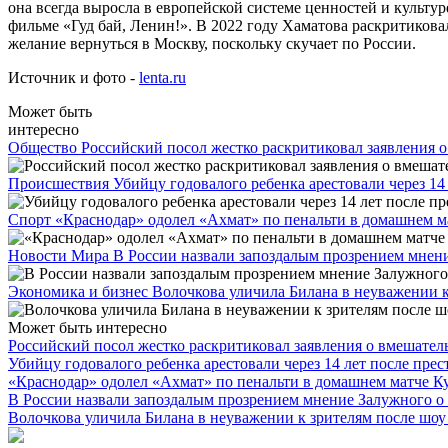
она всегда выросла в европейской системе ценностей и культур
фильме «Гуд бай, Ленин!». В 2022 году Хаматова раскритикова
желание вернуться в Москву, поскольку скучает по России.
Источник и фото -
lenta.ru
Может быть
интересно
Общество
Российский посол жестко раскритиковал заявления 
Происшествия
Убийцу годовалого ребенка арестовали через 14
Спорт
«Краснодар» одолел «Ахмат» по пенальти в домашнем м
Новости Мира
В России назвали запоздалым прозрением мне
Экономика и бизнес
Волочкова уличила Билана в неуважении к
Может быть интересно
Российский посол жестко раскритиковал заявления о вмешате
Убийцу годовалого ребенка арестовали через 14 лет после пре
«Краснодар» одолел «Ахмат» по пенальти в домашнем матче К
В России назвали запоздалым прозрением мнение Залужного 
Волочкова уличила Билана в неуважении к зрителям после шоу