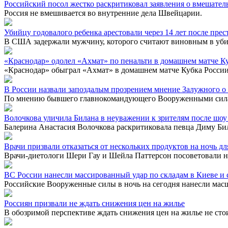
Российский посол жестко раскритиковал заявления о вмешате
Россия не вмешивается во внутренние дела Швейцарии.
Убийцу годовалого ребенка арестовали через 14 лет после пре
В США задержали мужчину, которого считают виновным в убийс
«Краснодар» одолел «Ахмат» по пенальти в домашнем матче К
«Краснодар» обыграл «Ахмат» в домашнем матче Кубка России, 
В России назвали запоздалым прозрением мнение Залужного 
По мнению бывшего главнокомандующего Вооруженными силам
Волочкова уличила Билана в неуважении к зрителям после шоу
Балерина Анастасия Волочкова раскритиковала певца Диму Бил
Врачи призвали отказаться от нескольких продуктов на ночь 
Врачи-диетологи Шери Гау и Шейла Паттерсон посоветовали не
ВС России нанесли массированный удар по складам в Киеве и с
Российские Вооруженные силы в ночь на сегодня нанесли мас
Россиян призвали не ждать снижения цен на жилье
В обозримой перспективе ждать снижения цен на жилье не сто