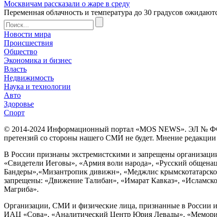
Москвичам рассказали о жаре в среду
Переменная облачность и температура до 30 градусов ожидаются
Новости мира
Происшествия
Общество
Экономика и бизнес
Власть
Недвижимость
Наука и технологии
Авто
Здоровье
Спорт
© 2014-2024 Информационный портал «MOS NEWS». ЭЛ № ФС 77 
претензий со стороны нашего СМИ не будет. Мнение редакции м
В России признаны экстремистскими и запрещены организации «
«Свидетели Иеговы», «Армия воли народа», «Русский общена
Бандеры»,«Мизантропик дивижн», «Меджлис крымскотатарског
запрещены: «Движение Талибан», «Имарат Кавказ», «Исламское
Магриба».
Организации, СМИ и физические лица, признанные в России и
ИАЦ «Сова», «Аналитический Центр Юрия Левады», «Мемориал