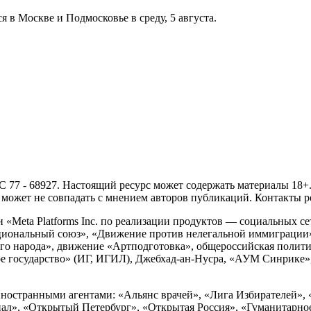
 в Москве и Подмосковье в среду, 5 августа.
- 68927. Настоящий ресурс может содержать материалы 18+. И
ожет не совпадать с мнением авторов публикаций. Контакты ред
Meta Platforms Inc. по реализации продуктов — социальных сет
циональный союз», «Движение против нелегальной иммиграции
о народа», движение «Артподготовка», общероссийская полити
 государство» (ИГ, ИГИЛ), Джебхад-ан-Нусра, «АУМ Синрике», 
ностранными агентами: «Альянс врачей», «Лига Избирателей», 
», «Открытый Петербург», «Открытая Россия», «Гуманитарное 