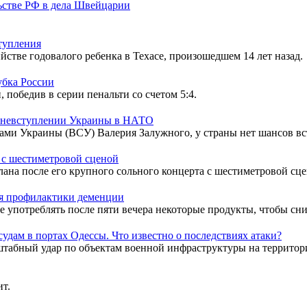
льстве РФ в дела Швейцарии
ступления
тве годовалого ребенка в Техасе, произошедшем 14 лет назад.
убка России
победив в серии пенальти со счетом 5:4.
о невступлении Украины в НАТО
и Украины (ВСУ) Валерия Залужного, у страны нет шансов вс
 с шестиметровой сценой
ана после его крупного сольного концерта с шестиметровой сц
для профилактики деменции
 употреблять после пяти вечера некоторые продукты, чтобы сни
удам в портах Одессы. Что известно о последствиях атаки?
штабный удар по объектам военной инфраструктуры на территор
ит.