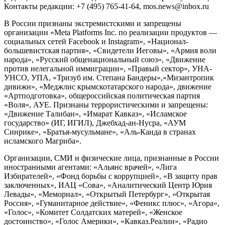
Контакты редакции: +7 (495) 765-41-64, mos.news@inbox.ru
В России признаны экстремистскими и запрещены
организации «Meta Platforms Inc. по реализации продуктов —
социальных сетей Facebook и Instagram», «Национал-
большевистская партия», «Свидетели Иеговы», «Армия воли
народа», «Русский общенациональный союз», «Движение
против нелегальной иммиграции», «Правый сектор», УНА-
УНСО, УПА, «Тризуб им. Степана Бандеры»,«Мизантропик
дивижн», «Меджлис крымскотатарского народа», движение
«Артподготовка», общероссийская политическая партия
«Воля», АУЕ. Признаны террористическими и запрещены:
«Движение Талибан», «Имарат Кавказ», «Исламское
государство» (ИГ, ИГИЛ), Джебхад-ан-Нусра, «АУМ
Синрике», «Братья-мусульмане», «Аль-Каида в странах
исламского Магриба».
Организации, СМИ и физические лица, признанные в России
иностранными агентами: «Альянс врачей», «Лига
Избирателей», «Фонд борьбы с коррупцией», «В защиту прав
заключенных», ИАЦ «Сова», «Аналитический Центр Юрия
Левады», «Мемориал», «Открытый Петербург», «Открытая
Россия», «Гуманитарное действие», «Феникс плюс», «Агора»,
«Голос», «Комитет Солдатских матерей», «Женское
достоинство», «Голос Америки», «Кавказ.Реалии», «Радио