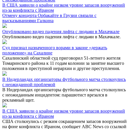
В США заявили о крайне низком уровне запасов вооружений
из-за конфликта с Ираном
Отмену концерта Орбакайте в Грузии связали с
высказываниями Галкина
Опубликовано видео падения лифта с людьми в Махачкале
Опубликовано видео падения лифта с людьми в Махачкале.
Суд признал назначенного ворами в законе «держать
положение» на Сахалине
Сахалинский областной суд приговорил 51-летнего жителя
Томаринского района к 11 годам колонии за занятие высшего
положения в преступной иерархии и другие преступления.
В Нидерландах организаторы футбольного матча столкнулись
с неожиданной проблемой
В Нидерландах организаторы футбольного матча столкнулись
с неожиданным инцидентом: парашютист врезался в
рекламный щит.
В США заявили о крайне низком уровне запасов вооружений
из-за конфликта с Ираном
США столкнулись с резким сокращением запасов вооружений
на фоне конфликта с Ираном, сообщает ABC News со ссылкой