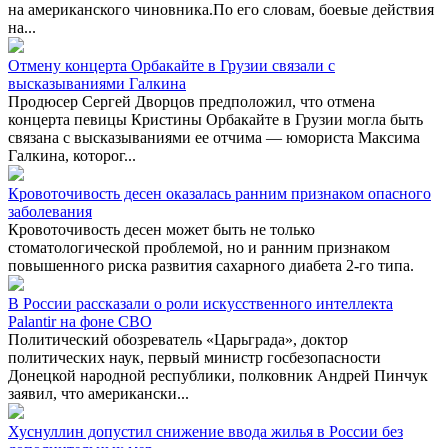
на американского чиновника.По его словам, боевые действия
на...
Отмену концерта Орбакайте в Грузии связали с
высказываниями Галкина
Продюсер Сергей Дворцов предположил, что отмена
концерта певицы Кристины Орбакайте в Грузии могла быть
связана с высказываниями ее отчима — юмориста Максима
Галкина, которог...
Кровоточивость десен оказалась ранним признаком опасного
заболевания
Кровоточивость десен может быть не только
стоматологической проблемой, но и ранним признаком
повышенного риска развития сахарного диабета 2-го типа.
В России рассказали о роли искусственного интеллекта
Palantir на фоне СВО
Политический обозреватель «Царьграда», доктор
политических наук, первый министр госбезопасности
Донецкой народной республики, полковник Андрей Пинчук
заявил, что американски...
Хуснуллин допустил снижение ввода жилья в России без