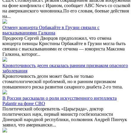
США столкнулись с резким сокращением запасов вооружений
на фоне конфликта с Ираном, сообщает ABC News со ссылкой
на американского чиновника.По его словам, боевые действия
на...
Отмену концерта Орбакайте в Грузии связали с
высказываниями Галкина
Продюсер Сергей Дворцов предположил, что отмена
концерта певицы Кристины Орбакайте в Грузии могла быть
связана с высказываниями ее отчима — юмориста Максима
Галкина, которог...
Кровоточивость десен оказалась ранним признаком опасного
заболевания
Кровоточивость десен может быть не только
стоматологической проблемой, но и ранним признаком
повышенного риска развития сахарного диабета 2-го типа.
В России рассказали о роли искусственного интеллекта
Palantir на фоне СВО
Политический обозреватель «Царьграда», доктор
политических наук, первый министр госбезопасности
Донецкой народной республики, полковник Андрей Пинчук
заявил, что американски...