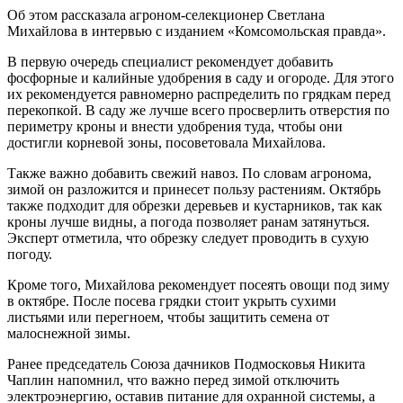
Об этом рассказала агроном-селекционер Светлана
Михайлова в интервью с изданием «Комсомольская правда».
В первую очередь специалист рекомендует добавить
фосфорные и калийные удобрения в саду и огороде. Для этого
их рекомендуется равномерно распределить по грядкам перед
перекопкой. В саду же лучше всего просверлить отверстия по
периметру кроны и внести удобрения туда, чтобы они
достигли корневой зоны, посоветовала Михайлова.
Также важно добавить свежий навоз. По словам агронома,
зимой он разложится и принесет пользу растениям. Октябрь
также подходит для обрезки деревьев и кустарников, так как
кроны лучше видны, а погода позволяет ранам затянуться.
Эксперт отметила, что обрезку следует проводить в сухую
погоду.
Кроме того, Михайлова рекомендует посеять овощи под зиму
в октябре. После посева грядки стоит укрыть сухими
листьями или перегноем, чтобы защитить семена от
малоснежной зимы.
Ранее председатель Союза дачников Подмосковья Никита
Чаплин напомнил, что важно перед зимой отключить
электроэнергию, оставив питание для охранной системы, а