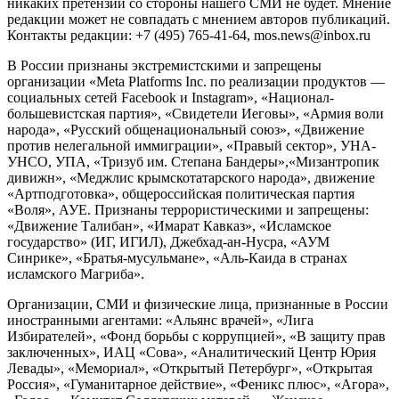
никаких претензий со стороны нашего СМИ не будет. Мнение
редакции может не совпадать с мнением авторов публикаций.
Контакты редакции: +7 (495) 765-41-64, mos.news@inbox.ru
В России признаны экстремистскими и запрещены
организации «Meta Platforms Inc. по реализации продуктов —
социальных сетей Facebook и Instagram», «Национал-
большевистская партия», «Свидетели Иеговы», «Армия воли
народа», «Русский общенациональный союз», «Движение
против нелегальной иммиграции», «Правый сектор», УНА-
УНСО, УПА, «Тризуб им. Степана Бандеры»,«Мизантропик
дивижн», «Меджлис крымскотатарского народа», движение
«Артподготовка», общероссийская политическая партия
«Воля», АУЕ. Признаны террористическими и запрещены:
«Движение Талибан», «Имарат Кавказ», «Исламское
государство» (ИГ, ИГИЛ), Джебхад-ан-Нусра, «АУМ
Синрике», «Братья-мусульмане», «Аль-Каида в странах
исламского Магриба».
Организации, СМИ и физические лица, признанные в России
иностранными агентами: «Альянс врачей», «Лига
Избирателей», «Фонд борьбы с коррупцией», «В защиту прав
заключенных», ИАЦ «Сова», «Аналитический Центр Юрия
Левады», «Мемориал», «Открытый Петербург», «Открытая
Россия», «Гуманитарное действие», «Феникс плюс», «Агора»,