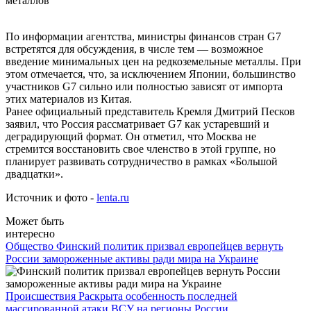
По информации агентства, министры финансов стран G7
встретятся для обсуждения, в числе тем — возможное
введение минимальных цен на редкоземельные металлы. При
этом отмечается, что, за исключением Японии, большинство
участников G7 сильно или полностью зависят от импорта
этих материалов из Китая.
Ранее официальный представитель Кремля Дмитрий Песков
заявил, что Россия рассматривает G7 как устаревший и
деградирующий формат. Он отметил, что Москва не
стремится восстановить свое членство в этой группе, но
планирует развивать сотрудничество в рамках «Большой
двадцатки».
Источник и фото -
lenta.ru
Может быть
интересно
Общество
Финский политик призвал европейцев вернуть
России замороженные активы ради мира на Украине
Происшествия
Раскрыта особенность последней
массированной атаки ВСУ на регионы России