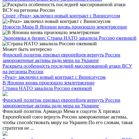
Спорт
«Реал» заключил новый контракт с Винисиусом
Новости Мира
В Японии вновь произошло землетрясение
Экономика и бизнес
Страна НАТО завалила Россию ежевикой
Может быть интересно
Финский политик призвал европейцев вернуть России
замороженные активы ради мира на Украине
Раскрыта особенность последней массированной атаки ВСУ
на регионы России
«Реал» заключил новый контракт с Винисиусом
В Японии вновь произошло землетрясение
Страна НАТО завалила Россию ежевикой
Финский политик призвал европейцев вернуть России
замороженные активы ради мира на Украине
Финский политик Армандо Мема в соцсети X призвал
Европейский союз вернуть России замороженные активы,
чтобы способствовать миру на Украине.По его словам, такая
стратегия не ...