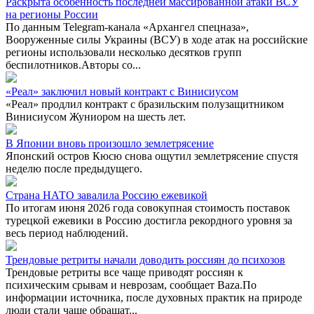
Раскрыта особенность последней массированной атаки ВСУ
на регионы России
По данным Telegram-канала «Архангел спецназа»,
Вооруженные силы Украины (ВСУ) в ходе атак на российские
регионы использовали несколько десятков групп
беспилотников.Авторы со...
«Реал» заключил новый контракт с Винисиусом
«Реал» продлил контракт с бразильским полузащитником
Винисиусом Жуниором на шесть лет.
В Японии вновь произошло землетрясение
Японский остров Кюсю снова ощутил землетрясение спустя
неделю после предыдущего.
Страна НАТО завалила Россию ежевикой
По итогам июня 2026 года совокупная стоимость поставок
турецкой ежевики в Россию достигла рекордного уровня за
весь период наблюдений.
Трендовые ретриты начали доводить россиян до психозов
Трендовые ретриты все чаще приводят россиян к
психическим срывам и неврозам, сообщает Baza.По
информации источника, после духовных практик на природе
люди стали чаще обращат...