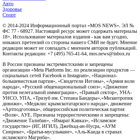
Авто
Здоровье
Спорт
© 2014-2024 Информационный портал «MOS NEWS». ЭЛ №
ФС 77 - 68927. Настоящий ресурс может содержать материалы
18+. Использование материалов издания - как вам угодно,
никаких претензий со стороны нашего СМИ не будет. Мнение
редакции может не совпадать с мнением авторов публикаций.
Контакты редакции: +7 (495) 765-41-64, mos.news@inbox.ru
В России признаны экстремистскими и запрещены
организации «Meta Platforms Inc. по реализации продуктов —
социальных сетей Facebook и Instagram», «Национал-
большевистская партия», «Свидетели Иеговы», «Армия воли
народа», «Русский общенациональный союз», «Движение
против нелегальной иммиграции», «Правый сектор», УНА-
УНСО, УПА, «Тризуб им. Степана Бандеры»,«Мизантропик
дивижн», «Меджлис крымскотатарского народа», движение
«Артподготовка», общероссийская политическая партия
«Воля», АУЕ. Признаны террористическими и запрещены:
«Движение Талибан», «Имарат Кавказ», «Исламское
государство» (ИГ, ИГИЛ), Джебхад-ан-Нусра, «АУМ
Синрике», «Братья-мусульмане», «Аль-Каида в странах
исламского Магриба».