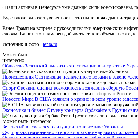
«Наши активы в Венесуэле уже дважды были конфискованы, по
Вудс также выразил уверенность, что нынешняя администраци
Ранее Трамп на встрече с руководителями американских нефте
словам, Вашингтон намерен добывать «такие объемы нефти, как
Источник и фото -
lenta.ru
Может быть
интересно
Общество
Зеленский высказался о ситуации в энергетике Укр
Происшествия
Суд признал назначенного ворами в законе «де
Спорт
Овечкин оценил возможность возглавить сборную Росс
Новости Мира
В США заявили о крайне низком уровне запасов
Экономика и бизнес
Отмену концерта Орбакайте в Грузии свя
Может быть интересно
Зеленский высказался о ситуации в энергетике Украины
Суд признал назначенного ворами в законе «держать положени
Овечкин оценил возможность возглавить сборную России