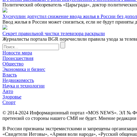
Политический обозреватель «Царьграда», доктор политических
Хуснуллин допустил снижение ввода жилья в России без допо
Ввод жилья в России может снизиться, если не будут приняты 
Секрет правильной чистки телевизора раскрыли
Журналисты портала BGR перечислили правила ухода за телев
Новости мира
Происшествия
Общество
Экономика и бизнес
Власть
Недвижимость
Наука и технологии
Авто
Здоровье
Спорт
© 2014-2024 Информационный портал «MOS NEWS». ЭЛ № ФС 77 
претензий со стороны нашего СМИ не будет. Мнение редакции м
В России признаны экстремистскими и запрещены организации «
«Свидетели Иеговы», «Армия воли народа», «Русский общена