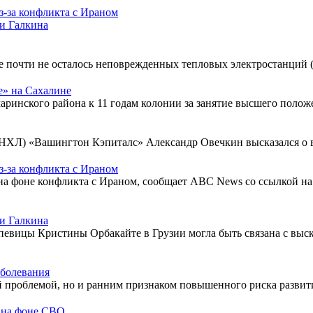
з-за конфликта с Ираном
ми Галкина
е почти не осталось неповрежденных тепловых электростанций 
е» на Сахалине
аринского района к 11 годам колонии за занятие высшего полож
НХЛ) «Вашингтон Кэпиталс» Александр Овечкин высказался о в
з-за конфликта с Ираном
а фоне конфликта с Ираном, сообщает ABC News со ссылкой на 
ми Галкина
певицы Кристины Орбакайте в Грузии могла быть связана с вы
аболевания
 проблемой, но и ранним признаком повышенного риска развития
r на фоне СВО