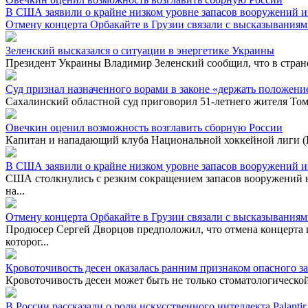
В США заявили о крайне низком уровне запасов вооружений и
Отмену концерта Орбакайте в Грузии связали с высказывания
Зеленский высказался о ситуации в энергетике Украины
Президент Украины Владимир Зеленский сообщил, что в стран
Суд признал назначенного ворами в законе «держать положени
Сахалинский областной суд приговорил 51-летнего жителя Том
Овечкин оценил возможность возглавить сборную России
Капитан и нападающий клуба Национальной хоккейной лиги (
В США заявили о крайне низком уровне запасов вооружений и
США столкнулись с резким сокращением запасов вооружений н
на...
Отмену концерта Орбакайте в Грузии связали с высказывания
Продюсер Сергей Дворцов предположил, что отмена концерта 
которог...
Кровоточивость десен оказалась ранним признаком опасного з
Кровоточивость десен может быть не только стоматологической
В России рассказали о роли искусственного интеллекта Palanti