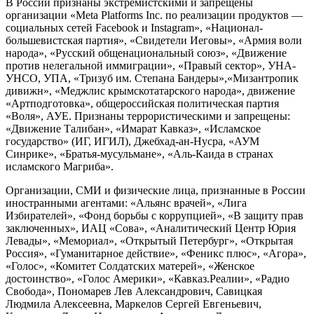
В России признаны экстремистскими и запрещены
организации «Meta Platforms Inc. по реализации продуктов —
социальных сетей Facebook и Instagram», «Национал-
большевистская партия», «Свидетели Иеговы», «Армия воли
народа», «Русский общенациональный союз», «Движение
против нелегальной иммиграции», «Правый сектор», УНА-
УНСО, УПА, «Тризуб им. Степана Бандеры»,«Мизантропик
дивижн», «Меджлис крымскотатарского народа», движение
«Артподготовка», общероссийская политическая партия
«Воля», АУЕ. Признаны террористическими и запрещены:
«Движение Талибан», «Имарат Кавказ», «Исламское
государство» (ИГ, ИГИЛ), Джебхад-ан-Нусра, «АУМ
Синрике», «Братья-мусульмане», «Аль-Каида в странах
исламского Магриба».
Организации, СМИ и физические лица, признанные в России
иностранными агентами: «Альянс врачей», «Лига
Избирателей», «Фонд борьбы с коррупцией», «В защиту прав
заключенных», ИАЦ «Сова», «Аналитический Центр Юрия
Левады», «Мемориал», «Открытый Петербург», «Открытая
Россия», «Гуманитарное действие», «Феникс плюс», «Агора»,
«Голос», «Комитет Солдатских матерей», «Женское
достоинство», «Голос Америки», «Кавказ.Реалии», «Радио
Свобода», Пономарев Лев Александрович, Савицкая
Людмила Алексеевна, Маркелов Сергей Евгеньевич,