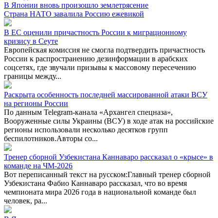
В Японии вновь произошло землетрясение
Страна НАТО завалила Россию ежевикой
В ЕС оценили причастность России к миграционному
кризису в Сеуте
Европейская комиссия не смогла подтвердить причастность
России к распространению дезинформации в арабских
соцсетях, где звучали призывы к массовому пересечению
границы между...
Раскрыта особенность последней массированной атаки ВСУ
на регионы России
По данным Telegram-канала «Архангел спецназа»,
Вооруженные силы Украины (ВСУ) в ходе атак на российские
регионы использовали несколько десятков групп
беспилотников.Авторы со...
Тренер сборной Узбекистана Каннаваро рассказал о «крысе» в
команде на ЧМ-2026
Вот переписанный текст на русском:Главный тренер сборной
Узбекистана Фабио Каннаваро рассказал, что во время
чемпионата мира 2026 года в национальной команде был
человек, ра...