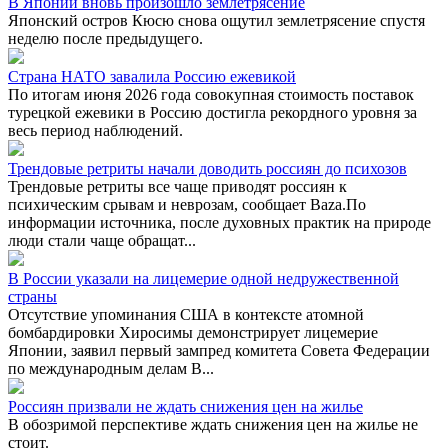
В Японии вновь произошло землетрясение
Японский остров Кюсю снова ощутил землетрясение спустя
неделю после предыдущего.
Страна НАТО завалила Россию ежевикой
По итогам июня 2026 года совокупная стоимость поставок
турецкой ежевики в Россию достигла рекордного уровня за
весь период наблюдений.
Трендовые ретриты начали доводить россиян до психозов
Трендовые ретриты все чаще приводят россиян к
психическим срывам и неврозам, сообщает Baza.По
информации источника, после духовных практик на природе
люди стали чаще обращат...
В России указали на лицемерие одной недружественной
страны
Отсутствие упоминания США в контексте атомной
бомбардировки Хиросимы демонстрирует лицемерие
Японии, заявил первый зампред комитета Совета Федерации
по международным делам В...
Россиян призвали не ждать снижения цен на жилье
В обозримой перспективе ждать снижения цен на жилье не
стоит.