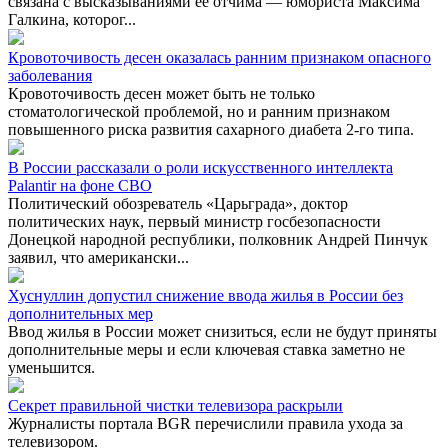
связана с высказываниями ее отчима — юмориста Максима
Галкина, которог...
Кровоточивость десен оказалась ранним признаком опасного
заболевания
Кровоточивость десен может быть не только
стоматологической проблемой, но и ранним признаком
повышенного риска развития сахарного диабета 2-го типа.
В России рассказали о роли искусственного интеллекта
Palantir на фоне СВО
Политический обозреватель «Царьграда», доктор
политических наук, первый министр госбезопасности
Донецкой народной республики, полковник Андрей Пинчук
заявил, что американски...
Хуснуллин допустил снижение ввода жилья в России без
дополнительных мер
Ввод жилья в России может снизиться, если не будут приняты
дополнительные меры и если ключевая ставка заметно не
уменьшится.
Секрет правильной чистки телевизора раскрыли
Журналисты портала BGR перечислили правила ухода за
телевизором.