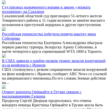
Суд признал назначенного ворами в законе «держать
положение» на Сахалине
Сахалинский областной суд приговорил 51-летнего жителя
Томаринского района к 11 годам колонии за занятие высшего
положения в преступной иерархии и другие преступления.
Российская теннисистка победила первую ракетку мира
Соболенко
Российская теннисистка Екатерина Александрова обыграла
первую ракетку турнира, белоруску Арину Соболенко, в
матче четвертого круга соревнований WTA 1000 в Торонто.
В США заявили о крайне низком уровне запасов вооружений
из-за конфликта с Ираном
США столкнулись с резким сокращением запасов вооружений
на фоне конфликта с Ираном, сообщает ABC News со ссылкой
на американского чиновника.По его словам, боевые действия
на...
Отмену концерта Орбакайте в Грузии связали с
высказываниями Галкина
Продюсер Сергей Дворцов предположил, что отмена
концерта певицы Кристины Орбакайте в Грузии могла быть