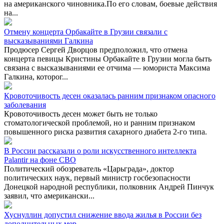
на американского чиновника.По его словам, боевые действия
на...
Отмену концерта Орбакайте в Грузии связали с
высказываниями Галкина
Продюсер Сергей Дворцов предположил, что отмена
концерта певицы Кристины Орбакайте в Грузии могла быть
связана с высказываниями ее отчима — юмориста Максима
Галкина, которог...
Кровоточивость десен оказалась ранним признаком опасного
заболевания
Кровоточивость десен может быть не только
стоматологической проблемой, но и ранним признаком
повышенного риска развития сахарного диабета 2-го типа.
В России рассказали о роли искусственного интеллекта
Palantir на фоне СВО
Политический обозреватель «Царьграда», доктор
политических наук, первый министр госбезопасности
Донецкой народной республики, полковник Андрей Пинчук
заявил, что американски...
Хуснуллин допустил снижение ввода жилья в России без
дополнительных мер