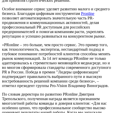
для принятия стратегических решений.
Особое внимание сервис уделяет развитию малого и среднего
бизнеса. Благодаря цифровым инструментам
Pronline
позволяет автоматизировать значительную часть PR-
продвижения и коммуникационных активностей, делая
профессиональный PR доступным для российских
предпринимателей и помогая компаниям расти, укреплять
репутацию и успешно развиваться на конкурентном рынке.
«PRonline – это больше, чем просто сервис. Это пример того,
как технологичность, экспертиза, нестандартный подход и
глубокое понимание потребностей клиентов способны менять
рынок коммуникаций. За 14 лет команда PRonline не только
адаптировалась к стремительно меняющейся медиасреде, но и
во многом сформировала стандарты современного доступного
PR в России. Победа в премии "Лидеры цифровизации"
подтверждает правильность выбранного пути и высокую
востребованность решений компании среди бизнеса», –
отметил президент группы Pro-Vision Владимир Виноградов.
По словам директора по развитию PRonline Дмитрия
Трепольского, полученная награда является признанием
многолетней работы команды и доверия клиентов: «Для нас
особенно ценно, что профессиональное сообщество высоко
оценивает результаты нашей работы. Когда мы запускали