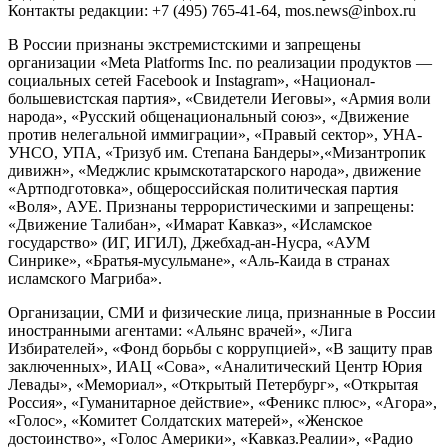
Контакты редакции: +7 (495) 765-41-64, mos.news@inbox.ru
В России признаны экстремистскими и запрещены
организации «Meta Platforms Inc. по реализации продуктов —
социальных сетей Facebook и Instagram», «Национал-
большевистская партия», «Свидетели Иеговы», «Армия воли
народа», «Русский общенациональный союз», «Движение
против нелегальной иммиграции», «Правый сектор», УНА-
УНСО, УПА, «Тризуб им. Степана Бандеры»,«Мизантропик
дивижн», «Меджлис крымскотатарского народа», движение
«Артподготовка», общероссийская политическая партия
«Воля», АУЕ. Признаны террористическими и запрещены:
«Движение Талибан», «Имарат Кавказ», «Исламское
государство» (ИГ, ИГИЛ), Джебхад-ан-Нусра, «АУМ
Синрике», «Братья-мусульмане», «Аль-Каида в странах
исламского Магриба».
Организации, СМИ и физические лица, признанные в России
иностранными агентами: «Альянс врачей», «Лига
Избирателей», «Фонд борьбы с коррупцией», «В защиту прав
заключенных», ИАЦ «Сова», «Аналитический Центр Юрия
Левады», «Мемориал», «Открытый Петербург», «Открытая
Россия», «Гуманитарное действие», «Феникс плюс», «Агора»,
«Голос», «Комитет Солдатских матерей», «Женское
достоинство», «Голос Америки», «Кавказ.Реалии», «Радио