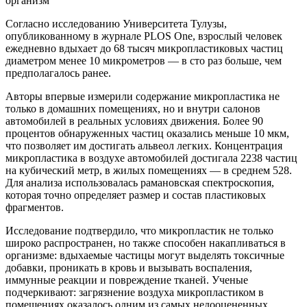
Согласно исследованию Университета Тулузы,
опубликованному в журнале PLOS One, взрослый человек
ежедневно вдыхает до 68 тысяч микропластиковых частиц
диаметром менее 10 микрометров — в сто раз больше, чем
предполагалось ранее.
Авторы впервые измерили содержание микропластика не
только в домашних помещениях, но и внутри салонов
автомобилей в реальных условиях движения. Более 90
процентов обнаруженных частиц оказались меньше 10 мкм,
что позволяет им достигать альвеол легких. Концентрация
микропластика в воздухе автомобилей достигала 2238 частиц
на кубический метр, в жилых помещениях — в среднем 528.
Для анализа использовалась рамановская спектроскопия,
которая точно определяет размер и состав пластиковых
фрагментов.
Исследование подтвердило, что микропластик не только
широко распространен, но также способен накапливаться в
организме: вдыхаемые частицы могут выделять токсичные
добавки, проникать в кровь и вызывать воспаления,
иммунные реакции и повреждение тканей. Ученые
подчеркивают: загрязнение воздуха микропластиком в
помещениях оказалось одним из самых недооцененных