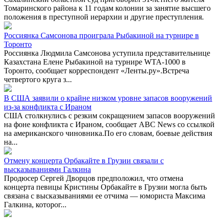
Томаринского района к 11 годам колонии за занятие высшего
положения в преступной иерархии и другие преступления.
Россиянка Самсонова проиграла Рыбакиной на турнире в
Торонто
Россиянка Людмила Самсонова уступила представительнице
Казахстана Елене Рыбакиной на турнире WTA-1000 в
Торонто, сообщает корреспондент «Ленты.ру».Встреча
четвертого круга з...
В США заявили о крайне низком уровне запасов вооружений
из-за конфликта с Ираном
США столкнулись с резким сокращением запасов вооружений
на фоне конфликта с Ираном, сообщает ABC News со ссылкой
на американского чиновника.По его словам, боевые действия
на...
Отмену концерта Орбакайте в Грузии связали с
высказываниями Галкина
Продюсер Сергей Дворцов предположил, что отмена
концерта певицы Кристины Орбакайте в Грузии могла быть
связана с высказываниями ее отчима — юмориста Максима
Галкина, которог...