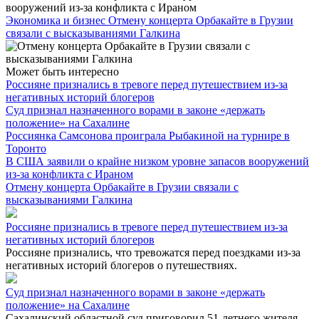
Экономика и бизнес
Отмену концерта Орбакайте в Грузии
связали с высказываниями Галкина
Может быть интересно
Россияне признались в тревоге перед путешествием из-за
негативных историй блогеров
Суд признал назначенного ворами в законе «держать
положение» на Сахалине
Россиянка Самсонова проиграла Рыбакиной на турнире в
Торонто
В США заявили о крайне низком уровне запасов вооружений
из-за конфликта с Ираном
Отмену концерта Орбакайте в Грузии связали с
высказываниями Галкина
Россияне признались в тревоге перед путешествием из-за
негативных историй блогеров
Россияне признались, что тревожатся перед поездками из-за
негативных историй блогеров о путешествиях.
Суд признал назначенного ворами в законе «держать
положение» на Сахалине
Сахалинский областной суд приговорил 51-летнего жителя