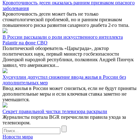
Кровоточивость десен оказалась ранним признаком опасного
заболевания
Кровоточивость десен может быть не только
стоматологической проблемой, но и ранним признаком
повышенного риска развития сахарного диабета 2-го типа.
В России рассказали о роли искусственного интеллекта
Palantir на фоне СВО
Политический обозреватель «Царьграда», доктор
политических наук, первый министр госбезопасности
Донецкой народной республики, полковник Андрей Пинчук
заявил, что американски...
Хуснуллин допустил снижение ввода жилья в России без
дополнительных мер
Ввод жилья в России может снизиться, если не будут приняты
дополнительные меры и если ключевая ставка заметно не
уменьшится.
Секрет правильной чистки телевизора раскрыли
Журналисты портала BGR перечислили правила ухода за
телевизором.
Новости мира