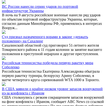
ВС России нанесли серию ударов по портовой
инфраструктуре Украины
В ночь на 9 августа российские военные нанесли ряд ударов
по объектам портовой инфраструктуры Украины, которые,
согласно данным Минобороны РФ, применялись в интересах
Вооруж...
Суд признал назначенного ворами в законе «держать
положение» на Сахалине
Сахалинский областной суд приговорил 51-летнего жителя
Томаринского района к 11 годам колонии за занятие высшего
положения в преступной иерархии и другие преступления.
Российская теннисистка победила первую ракетку мира
Соболенко
Российская теннисистка Екатерина Александрова обыграла
первую ракетку турнира, белоруску Арину Соболенко, в
матче четвертого круга соревнований WTA 1000 в Торонто.
В США заявили о крайне низком уровне запасов вооружений
из-за конфликта с Ираном
США столкнулись с резким сокращением запасов вооружений
на фоне конфликта с Ираном, сообщает ABC News со ссылкой
на американского чиновника.По его словам, боевые действия