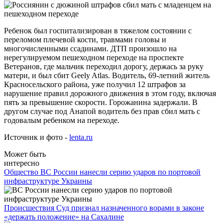
Ребенок был госпитализирован в тяжелом состоянии с
переломом плечевой кости, травмами головы и
многочисленными ссадинами. ДТП произошло на
нерегулируемом пешеходном переходе на проспекте
Ветеранов, где мальчик переходил дорогу, держась за руку
матери, и был сбит Geely Atlas. Водитель, 69-летний житель
Красносельского района, уже получил 12 штрафов за
нарушение правил дорожного движения в этом году, включая
пять за превышение скорости. Горожанина задержали. В
другом случае под Анапой водитель без прав сбил мать с
годовалым ребенком на переходе.
Источник и фото -
lenta.ru
Может быть
интересно
Общество
ВС России нанесли серию ударов по портовой
инфраструктуре Украины
Происшествия
Суд признал назначенного ворами в законе
«держать положение» на Сахалине