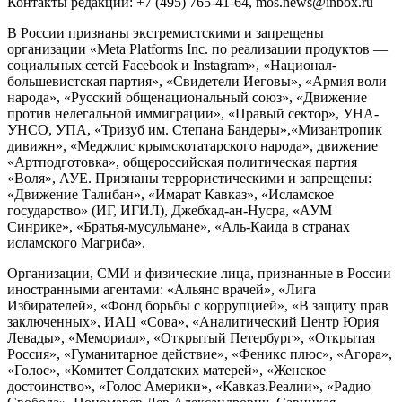
Контакты редакции: +7 (495) 765-41-64, mos.news@inbox.ru
В России признаны экстремистскими и запрещены
организации «Meta Platforms Inc. по реализации продуктов —
социальных сетей Facebook и Instagram», «Национал-
большевистская партия», «Свидетели Иеговы», «Армия воли
народа», «Русский общенациональный союз», «Движение
против нелегальной иммиграции», «Правый сектор», УНА-
УНСО, УПА, «Тризуб им. Степана Бандеры»,«Мизантропик
дивижн», «Меджлис крымскотатарского народа», движение
«Артподготовка», общероссийская политическая партия
«Воля», АУЕ. Признаны террористическими и запрещены:
«Движение Талибан», «Имарат Кавказ», «Исламское
государство» (ИГ, ИГИЛ), Джебхад-ан-Нусра, «АУМ
Синрике», «Братья-мусульмане», «Аль-Каида в странах
исламского Магриба».
Организации, СМИ и физические лица, признанные в России
иностранными агентами: «Альянс врачей», «Лига
Избирателей», «Фонд борьбы с коррупцией», «В защиту прав
заключенных», ИАЦ «Сова», «Аналитический Центр Юрия
Левады», «Мемориал», «Открытый Петербург», «Открытая
Россия», «Гуманитарное действие», «Феникс плюс», «Агора»,
«Голос», «Комитет Солдатских матерей», «Женское
достоинство», «Голос Америки», «Кавказ.Реалии», «Радио