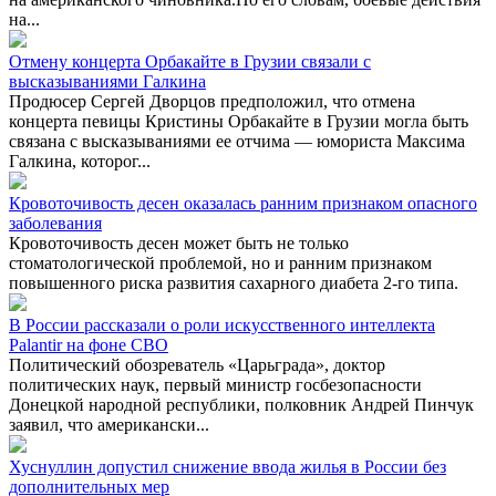
на...
Отмену концерта Орбакайте в Грузии связали с
высказываниями Галкина
Продюсер Сергей Дворцов предположил, что отмена
концерта певицы Кристины Орбакайте в Грузии могла быть
связана с высказываниями ее отчима — юмориста Максима
Галкина, которог...
Кровоточивость десен оказалась ранним признаком опасного
заболевания
Кровоточивость десен может быть не только
стоматологической проблемой, но и ранним признаком
повышенного риска развития сахарного диабета 2-го типа.
В России рассказали о роли искусственного интеллекта
Palantir на фоне СВО
Политический обозреватель «Царьграда», доктор
политических наук, первый министр госбезопасности
Донецкой народной республики, полковник Андрей Пинчук
заявил, что американски...
Хуснуллин допустил снижение ввода жилья в России без
дополнительных мер