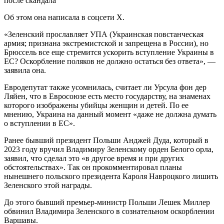
Об этом она написала в соцсети X.
«Зеленский прославляет УПА (Украинская повстанческая
армия; признана экстремистской и запрещена в России), но
Брюссель все еще стремится ускорить вступление Украины в
ЕС? Оскорбление поляков не должно остаться без ответа», —
заявила она.
Евродепутат также усомнилась, считает ли Урсула фон дер
Ляйен, что в Евросоюзе есть место государству, на знаменах
которого изображены убийцы женщин и детей. По ее
мнению, Украина на данный момент «даже не должна думать
о вступлении в ЕС».
Ранее бывший президент Польши Анджей Дуда, который в
2023 году вручил Владимиру Зеленскому орден Белого орла,
заявил, что сделал это «в другое время и при других
обстоятельствах». Так он прокомментировал планы
нынешнего польского президента Кароля Навроцкого лишить
Зеленского этой награды.
До этого бывший премьер-министр Польши Лешек Миллер
обвинил Владимира Зеленского в сознательном оскорблении
Варшавы.