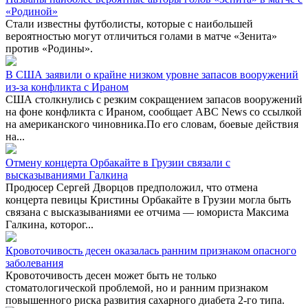
«Родиной»
Стали известны футболисты, которые с наибольшей
вероятностью могут отличиться голами в матче «Зенита»
против «Родины».
В США заявили о крайне низком уровне запасов вооружений
из-за конфликта с Ираном
США столкнулись с резким сокращением запасов вооружений
на фоне конфликта с Ираном, сообщает ABC News со ссылкой
на американского чиновника.По его словам, боевые действия
на...
Отмену концерта Орбакайте в Грузии связали с
высказываниями Галкина
Продюсер Сергей Дворцов предположил, что отмена
концерта певицы Кристины Орбакайте в Грузии могла быть
связана с высказываниями ее отчима — юмориста Максима
Галкина, которог...
Кровоточивость десен оказалась ранним признаком опасного
заболевания
Кровоточивость десен может быть не только
стоматологической проблемой, но и ранним признаком
повышенного риска развития сахарного диабета 2-го типа.