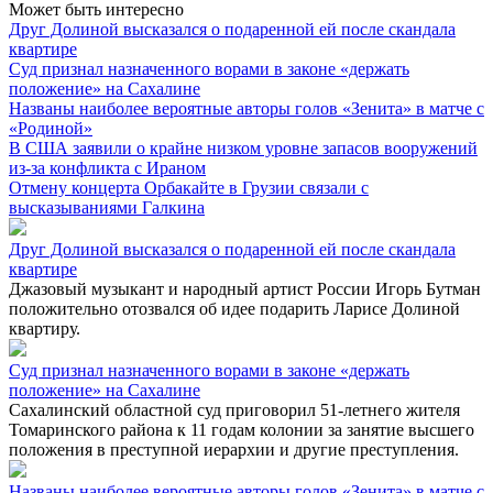
Может быть интересно
Друг Долиной высказался о подаренной ей после скандала
квартире
Суд признал назначенного ворами в законе «держать
положение» на Сахалине
Названы наиболее вероятные авторы голов «Зенита» в матче с
«Родиной»
В США заявили о крайне низком уровне запасов вооружений
из-за конфликта с Ираном
Отмену концерта Орбакайте в Грузии связали с
высказываниями Галкина
Друг Долиной высказался о подаренной ей после скандала
квартире
Джазовый музыкант и народный артист России Игорь Бутман
положительно отозвался об идее подарить Ларисе Долиной
квартиру.
Суд признал назначенного ворами в законе «держать
положение» на Сахалине
Сахалинский областной суд приговорил 51-летнего жителя
Томаринского района к 11 годам колонии за занятие высшего
положения в преступной иерархии и другие преступления.
Названы наиболее вероятные авторы голов «Зенита» в матче с