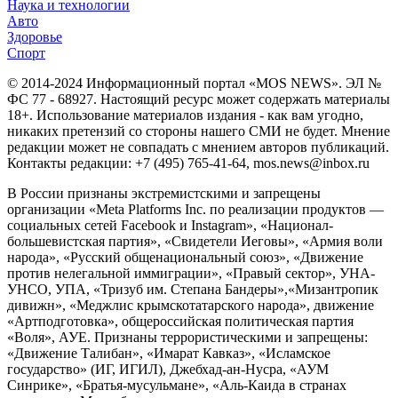
Наука и технологии
Авто
Здоровье
Спорт
© 2014-2024 Информационный портал «MOS NEWS». ЭЛ №
ФС 77 - 68927. Настоящий ресурс может содержать материалы
18+. Использование материалов издания - как вам угодно,
никаких претензий со стороны нашего СМИ не будет. Мнение
редакции может не совпадать с мнением авторов публикаций.
Контакты редакции: +7 (495) 765-41-64, mos.news@inbox.ru
В России признаны экстремистскими и запрещены
организации «Meta Platforms Inc. по реализации продуктов —
социальных сетей Facebook и Instagram», «Национал-
большевистская партия», «Свидетели Иеговы», «Армия воли
народа», «Русский общенациональный союз», «Движение
против нелегальной иммиграции», «Правый сектор», УНА-
УНСО, УПА, «Тризуб им. Степана Бандеры»,«Мизантропик
дивижн», «Меджлис крымскотатарского народа», движение
«Артподготовка», общероссийская политическая партия
«Воля», АУЕ. Признаны террористическими и запрещены:
«Движение Талибан», «Имарат Кавказ», «Исламское
государство» (ИГ, ИГИЛ), Джебхад-ан-Нусра, «АУМ
Синрике», «Братья-мусульмане», «Аль-Каида в странах