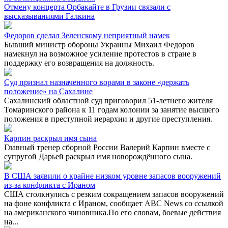
Отмену концерта Орбакайте в Грузии связали с
высказываниями Галкина
Федоров сделал Зеленскому неприятный намек
Бывший министр обороны Украины Михаил Федоров
намекнул на возможное усиление протестов в стране в
поддержку его возвращения на должность.
Суд признал назначенного ворами в законе «держать
положение» на Сахалине
Сахалинский областной суд приговорил 51-летнего жителя
Томаринского района к 11 годам колонии за занятие высшего
положения в преступной иерархии и другие преступления.
Карпин раскрыл имя сына
Главный тренер сборной России Валерий Карпин вместе с
супругой Дарьей раскрыл имя новорождённого сына.
В США заявили о крайне низком уровне запасов вооружений
из-за конфликта с Ираном
США столкнулись с резким сокращением запасов вооружений
на фоне конфликта с Ираном, сообщает ABC News со ссылкой
на американского чиновника.По его словам, боевые действия
на...