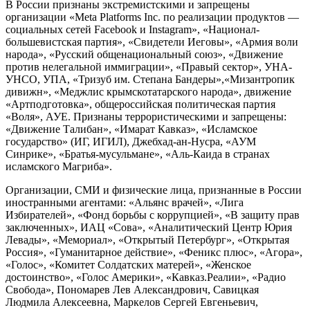
В России признаны экстремистскими и запрещены
организации «Meta Platforms Inc. по реализации продуктов —
социальных сетей Facebook и Instagram», «Национал-
большевистская партия», «Свидетели Иеговы», «Армия воли
народа», «Русский общенациональный союз», «Движение
против нелегальной иммиграции», «Правый сектор», УНА-
УНСО, УПА, «Тризуб им. Степана Бандеры»,«Мизантропик
дивижн», «Меджлис крымскотатарского народа», движение
«Артподготовка», общероссийская политическая партия
«Воля», АУЕ. Признаны террористическими и запрещены:
«Движение Талибан», «Имарат Кавказ», «Исламское
государство» (ИГ, ИГИЛ), Джебхад-ан-Нусра, «АУМ
Синрике», «Братья-мусульмане», «Аль-Каида в странах
исламского Магриба».
Организации, СМИ и физические лица, признанные в России
иностранными агентами: «Альянс врачей», «Лига
Избирателей», «Фонд борьбы с коррупцией», «В защиту прав
заключенных», ИАЦ «Сова», «Аналитический Центр Юрия
Левады», «Мемориал», «Открытый Петербург», «Открытая
Россия», «Гуманитарное действие», «Феникс плюс», «Агора»,
«Голос», «Комитет Солдатских матерей», «Женское
достоинство», «Голос Америки», «Кавказ.Реалии», «Радио
Свобода», Пономарев Лев Александрович, Савицкая
Людмила Алексеевна, Маркелов Сергей Евгеньевич,