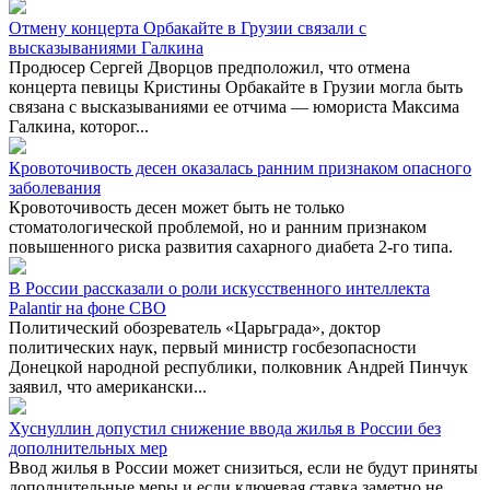
Отмену концерта Орбакайте в Грузии связали с
высказываниями Галкина
Продюсер Сергей Дворцов предположил, что отмена
концерта певицы Кристины Орбакайте в Грузии могла быть
связана с высказываниями ее отчима — юмориста Максима
Галкина, которог...
Кровоточивость десен оказалась ранним признаком опасного
заболевания
Кровоточивость десен может быть не только
стоматологической проблемой, но и ранним признаком
повышенного риска развития сахарного диабета 2-го типа.
В России рассказали о роли искусственного интеллекта
Palantir на фоне СВО
Политический обозреватель «Царьграда», доктор
политических наук, первый министр госбезопасности
Донецкой народной республики, полковник Андрей Пинчук
заявил, что американски...
Хуснуллин допустил снижение ввода жилья в России без
дополнительных мер
Ввод жилья в России может снизиться, если не будут приняты
дополнительные меры и если ключевая ставка заметно не