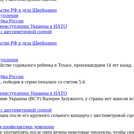
льстве РФ в дела Швейцарии
ступления
убка России
о невступлении Украины в НАТО
 с шестиметровой сценой
льстве РФ в дела Швейцарии
ступления
тве годовалого ребенка в Техасе, произошедшем 14 лет назад.
убка России
победив в серии пенальти со счетом 5:4.
о невступлении Украины в НАТО
и Украины (ВСУ) Валерия Залужного, у страны нет шансов вс
 с шестиметровой сценой
ана после его крупного сольного концерта с шестиметровой сц
для профилактики деменции
 употреблять после пяти вечера некоторые продукты, чтобы сни