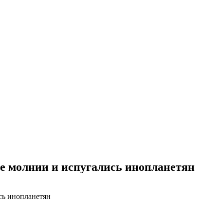
е молнии и испугались инопланетян