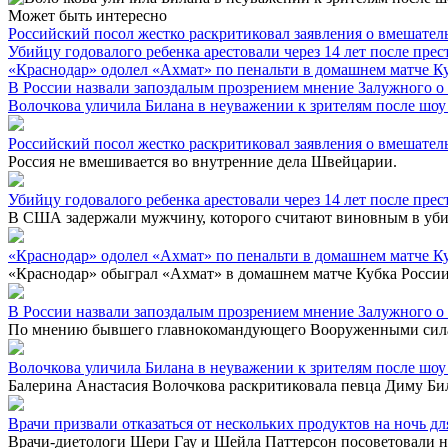
Может быть интересно
Российский посол жестко раскритиковал заявления о вмешате
Убийцу годовалого ребенка арестовали через 14 лет после пре
«Краснодар» одолел «Ахмат» по пенальти в домашнем матче К
В России назвали запоздалым прозрением мнение Залужного 
Волочкова уличила Билана в неуважении к зрителям после шоу
Российский посол жестко раскритиковал заявления о вмешате
Россия не вмешивается во внутренние дела Швейцарии.
Убийцу годовалого ребенка арестовали через 14 лет после пре
В США задержали мужчину, которого считают виновным в убийс
«Краснодар» одолел «Ахмат» по пенальти в домашнем матче К
«Краснодар» обыграл «Ахмат» в домашнем матче Кубка России, 
В России назвали запоздалым прозрением мнение Залужного 
По мнению бывшего главнокомандующего Вооруженными силам
Волочкова уличила Билана в неуважении к зрителям после шоу
Балерина Анастасия Волочкова раскритиковала певца Диму Бил
Врачи призвали отказаться от нескольких продуктов на ночь 
Врачи-диетологи Шери Гау и Шейла Паттерсон посоветовали не