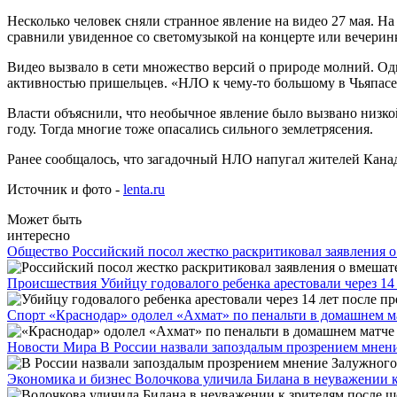
Несколько человек сняли странное явление на видео 27 мая. 
сравнили увиденное со светомузыкой на концерте или вечерин
Видео вызвало в сети множество версий о природе молний. Од
активностью пришельцев. «НЛО к чему-то большому в Чьяпасе
Власти объяснили, что необычное явление было вызвано низко
году. Тогда многие тоже опасались сильного землетрясения.
Ранее сообщалось, что загадочный НЛО напугал жителей Кана
Источник и фото -
lenta.ru
Может быть
интересно
Общество
Российский посол жестко раскритиковал заявления 
Происшествия
Убийцу годовалого ребенка арестовали через 14
Спорт
«Краснодар» одолел «Ахмат» по пенальти в домашнем м
Новости Мира
В России назвали запоздалым прозрением мне
Экономика и бизнес
Волочкова уличила Билана в неуважении к