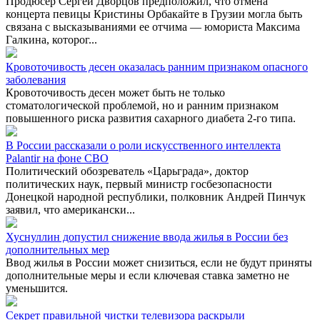
Продюсер Сергей Дворцов предположил, что отмена
концерта певицы Кристины Орбакайте в Грузии могла быть
связана с высказываниями ее отчима — юмориста Максима
Галкина, которог...
Кровоточивость десен оказалась ранним признаком опасного
заболевания
Кровоточивость десен может быть не только
стоматологической проблемой, но и ранним признаком
повышенного риска развития сахарного диабета 2-го типа.
В России рассказали о роли искусственного интеллекта
Palantir на фоне СВО
Политический обозреватель «Царьграда», доктор
политических наук, первый министр госбезопасности
Донецкой народной республики, полковник Андрей Пинчук
заявил, что американски...
Хуснуллин допустил снижение ввода жилья в России без
дополнительных мер
Ввод жилья в России может снизиться, если не будут приняты
дополнительные меры и если ключевая ставка заметно не
уменьшится.
Секрет правильной чистки телевизора раскрыли