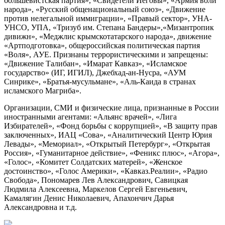
большевистская партия», «Свидетели Иеговы», «Армия воли
народа», «Русский общенациональный союз», «Движение
против нелегальной иммиграции», «Правый сектор», УНА-
УНСО, УПА, «Тризуб им. Степана Бандеры»,«Мизантропик
дивижн», «Меджлис крымскотатарского народа», движение
«Артподготовка», общероссийская политическая партия
«Воля», АУЕ. Признаны террористическими и запрещены:
«Движение Талибан», «Имарат Кавказ», «Исламское
государство» (ИГ, ИГИЛ), Джебхад-ан-Нусра, «АУМ
Синрике», «Братья-мусульмане», «Аль-Каида в странах
исламского Магриба».
Организации, СМИ и физические лица, признанные в России
иностранными агентами: «Альянс врачей», «Лига
Избирателей», «Фонд борьбы с коррупцией», «В защиту прав
заключенных», ИАЦ «Сова», «Аналитический Центр Юрия
Левады», «Мемориал», «Открытый Петербург», «Открытая
Россия», «Гуманитарное действие», «Феникс плюс», «Агора»,
«Голос», «Комитет Солдатских матерей», «Женское
достоинство», «Голос Америки», «Кавказ.Реалии», «Радио
Свобода», Пономарев Лев Александрович, Савицкая
Людмила Алексеевна, Маркелов Сергей Евгеньевич,
Камалягин Денис Николаевич, Апахончич Дарья
Александровна и т.д.