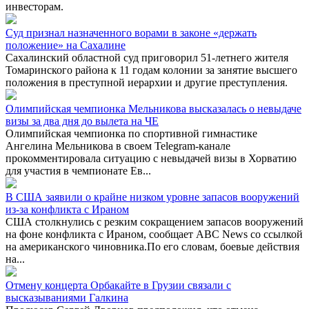
инвесторам.
Суд признал назначенного ворами в законе «держать
положение» на Сахалине
Сахалинский областной суд приговорил 51-летнего жителя
Томаринского района к 11 годам колонии за занятие высшего
положения в преступной иерархии и другие преступления.
Олимпийская чемпионка Мельникова высказалась о невыдаче
визы за два дня до вылета на ЧЕ
Олимпийская чемпионка по спортивной гимнастике
Ангелина Мельникова в своем Telegram-канале
прокомментировала ситуацию с невыдачей визы в Хорватию
для участия в чемпионате Ев...
В США заявили о крайне низком уровне запасов вооружений
из-за конфликта с Ираном
США столкнулись с резким сокращением запасов вооружений
на фоне конфликта с Ираном, сообщает ABC News со ссылкой
на американского чиновника.По его словам, боевые действия
на...
Отмену концерта Орбакайте в Грузии связали с
высказываниями Галкина