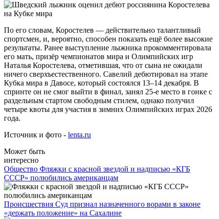
По его словам, Коростелев — действительно талантливый
спортсмен, и, вероятно, способен показать ещё более высокие
результаты. Ранее выступление лыжника прокомментировала
его мать, призёр чемпионатов мира и Олимпийских игр
Наталья Коростелева, отметившая, что от сына не ожидали
ничего сверхъестественного. Савелий дебютировал на этапе
Кубка мира в Давосе, который состоялся 13–14 декабря. В
спринте он не смог выйти в финал, занял 25-е место в гонке с
раздельным стартом свободным стилем, однако получил
четыре квоты для участия в зимних Олимпийских играх 2026
года.
Источник и фото -
lenta.ru
Может быть
интересно
Общество
Фляжки с красной звездой и надписью «КГБ
СССР» полюбились американцам
Происшествия
Суд признал назначенного ворами в законе
«держать положение» на Сахалине