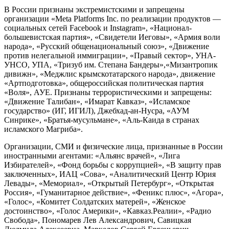
В России признаны экстремистскими и запрещены
организации «Meta Platforms Inc. по реализации продуктов —
социальных сетей Facebook и Instagram», «Национал-
большевистская партия», «Свидетели Иеговы», «Армия воли
народа», «Русский общенациональный союз», «Движение
против нелегальной иммиграции», «Правый сектор», УНА-
УНСО, УПА, «Тризуб им. Степана Бандеры»,«Мизантропик
дивижн», «Меджлис крымскотатарского народа», движение
«Артподготовка», общероссийская политическая партия
«Воля», АУЕ. Признаны террористическими и запрещены:
«Движение Талибан», «Имарат Кавказ», «Исламское
государство» (ИГ, ИГИЛ), Джебхад-ан-Нусра, «АУМ
Синрике», «Братья-мусульмане», «Аль-Каида в странах
исламского Магриба».
Организации, СМИ и физические лица, признанные в России
иностранными агентами: «Альянс врачей», «Лига
Избирателей», «Фонд борьбы с коррупцией», «В защиту прав
заключенных», ИАЦ «Сова», «Аналитический Центр Юрия
Левады», «Мемориал», «Открытый Петербург», «Открытая
Россия», «Гуманитарное действие», «Феникс плюс», «Агора»,
«Голос», «Комитет Солдатских матерей», «Женское
достоинство», «Голос Америки», «Кавказ.Реалии», «Радио
Свобода», Пономарев Лев Александрович, Савицкая