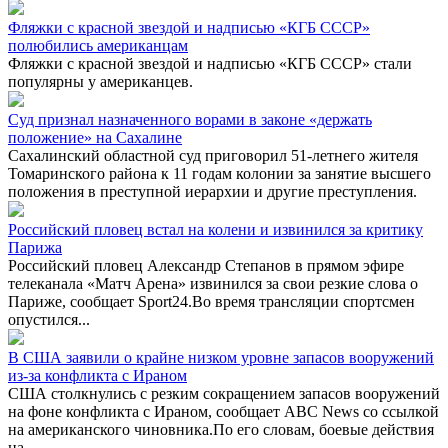
Фляжки с красной звездой и надписью «КГБ СССР»
полюбились американцам
Фляжки с красной звездой и надписью «КГБ СССР» стали
популярны у американцев.
Суд признал назначенного ворами в законе «держать
положение» на Сахалине
Сахалинский областной суд приговорил 51-летнего жителя
Томаринского района к 11 годам колонии за занятие высшего
положения в преступной иерархии и другие преступления.
Российский пловец встал на колени и извинился за критику
Парижа
Российский пловец Александр Степанов в прямом эфире
телеканала «Матч Арена» извинился за свои резкие слова о
Париже, сообщает Sport24.Во время трансляции спортсмен
опустился...
В США заявили о крайне низком уровне запасов вооружений
из-за конфликта с Ираном
США столкнулись с резким сокращением запасов вооружений
на фоне конфликта с Ираном, сообщает ABC News со ссылкой
на американского чиновника.По его словам, боевые действия
на...