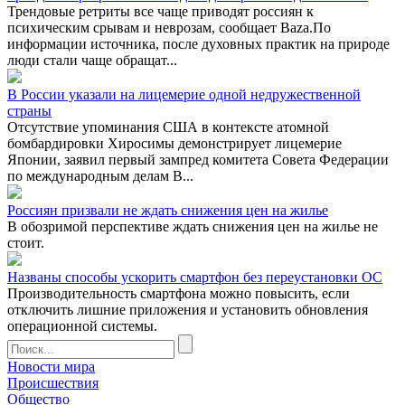
Трендовые ретриты все чаще приводят россиян к
психическим срывам и неврозам, сообщает Baza.По
информации источника, после духовных практик на природе
люди стали чаще обращат...
В России указали на лицемерие одной недружественной
страны
Отсутствие упоминания США в контексте атомной
бомбардировки Хиросимы демонстрирует лицемерие
Японии, заявил первый зампред комитета Совета Федерации
по международным делам В...
Россиян призвали не ждать снижения цен на жилье
В обозримой перспективе ждать снижения цен на жилье не
стоит.
Названы способы ускорить смартфон без переустановки ОС
Производительность смартфона можно повысить, если
отключить лишние приложения и установить обновления
операционной системы.
Новости мира
Происшествия
Общество