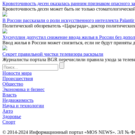
Кровоточивость десен оказалась ранним признаком опасного з
Кровоточивость десен может быть не только стоматологической
В России рассказали о роли искусственного интеллекта Palanti
Политический обозреватель «Царьграда», доктор политических
Хуснуллин допустил снижение ввода жилья в России без допо
Ввод жилья в России может снизиться, если не будут приняты 
Секрет правильной чистки телевизора раскрыли
Журналисты портала BGR перечислили правила ухода за телев
Новости мира
Происшествия
Общество
Экономика и бизнес
Власть
Недвижимость
Наука и технологии
Авто
Здоровье
Спорт
© 2014-2024 Информационный портал «MOS NEWS». ЭЛ № ФС 77 