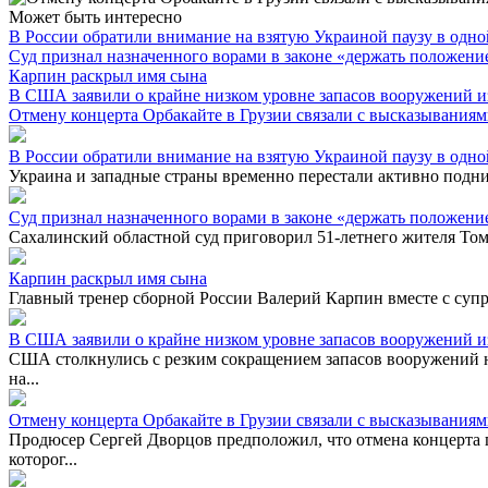
Может быть интересно
В России обратили внимание на взятую Украиной паузу в одно
Суд признал назначенного ворами в законе «держать положени
Карпин раскрыл имя сына
В США заявили о крайне низком уровне запасов вооружений и
Отмену концерта Орбакайте в Грузии связали с высказывания
В России обратили внимание на взятую Украиной паузу в одно
Украина и западные страны временно перестали активно подн
Суд признал назначенного ворами в законе «держать положени
Сахалинский областной суд приговорил 51-летнего жителя Том
Карпин раскрыл имя сына
Главный тренер сборной России Валерий Карпин вместе с суп
В США заявили о крайне низком уровне запасов вооружений и
США столкнулись с резким сокращением запасов вооружений н
на...
Отмену концерта Орбакайте в Грузии связали с высказывания
Продюсер Сергей Дворцов предположил, что отмена концерта 
которог...