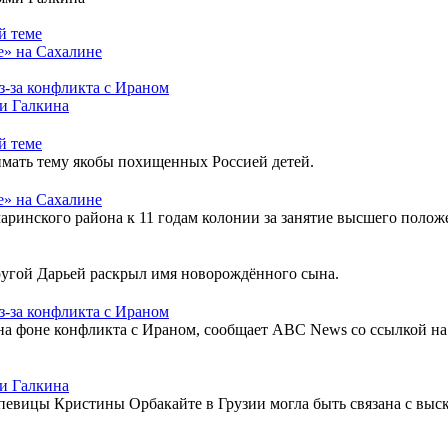
й теме
е» на Сахалине
з-за конфликта с Ираном
ми Галкина
й теме
имать тему якобы похищенных Россией детей.
е» на Сахалине
аринского района к 11 годам колонии за занятие высшего полож
ругой Дарьей раскрыл имя новорождённого сына.
з-за конфликта с Ираном
а фоне конфликта с Ираном, сообщает ABC News со ссылкой на 
ми Галкина
певицы Кристины Орбакайте в Грузии могла быть связана с вы