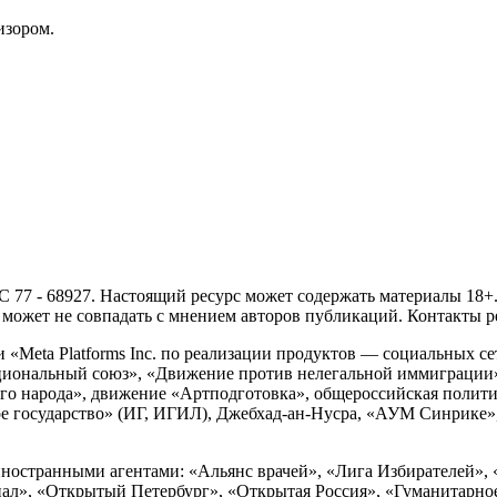
изором.
- 68927. Настоящий ресурс может содержать материалы 18+. И
ожет не совпадать с мнением авторов публикаций. Контакты ред
Meta Platforms Inc. по реализации продуктов — социальных сет
циональный союз», «Движение против нелегальной иммиграции
о народа», движение «Артподготовка», общероссийская полити
 государство» (ИГ, ИГИЛ), Джебхад-ан-Нусра, «АУМ Синрике», 
ностранными агентами: «Альянс врачей», «Лига Избирателей», 
», «Открытый Петербург», «Открытая Россия», «Гуманитарное 