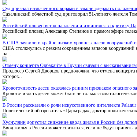
Суд признал назначенного ворами в законе «держать положени
Сахалинский областной суд приговорил 51-летнего жителя Том
Российский пловец встал на колени и извинился за критику П
Российский пловец Александр Степанов в прямом эфире телекан
В США заявили о крайне низком уровне запасов вооружений и
США столкнулись с резким сокращением запасов вооружений н
на...
Отмену концерта Орбакайте в Грузии связали с высказывания
Продюсер Сергей Дворцов предположил, что отмена концерта 
которог...
Кровоточивость десен оказалась ранним признаком опасного з
Кровоточивость десен может быть не только стоматологической
В России рассказали о роли искусственного интеллекта Palanti
Политический обозреватель «Царьграда», доктор политических
Хуснуллин допустил снижение ввода жилья в России без допо
Ввод жилья в России может снизиться, если не будут приняты 