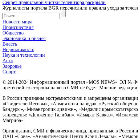
Секрет правильной чистки телевизора раскрыли
Журналисты портала BGR перечислили правила ухода за телев
Новости мира
Происшествия
Общество
Экономика и бизнес
Власть
Недвижимость
Наука и технологии
Авто
Здоровье
Спорт
© 2014-2024 Информационный портал «MOS NEWS». ЭЛ № ФС 77 
претензий со стороны нашего СМИ не будет. Мнение редакции м
В России признаны экстремистскими и запрещены организации «
«Свидетели Иеговы», «Армия воли народа», «Русский общена
Бандеры»,«Мизантропик дивижн», «Меджлис крымскотатарског
запрещены: «Движение Талибан», «Имарат Кавказ», «Исламское
Магриба».
Организации, СМИ и физические лица, признанные в России и
ИАЦ «Сова», «Аналитический Центр Юрия Левады», «Мемориал