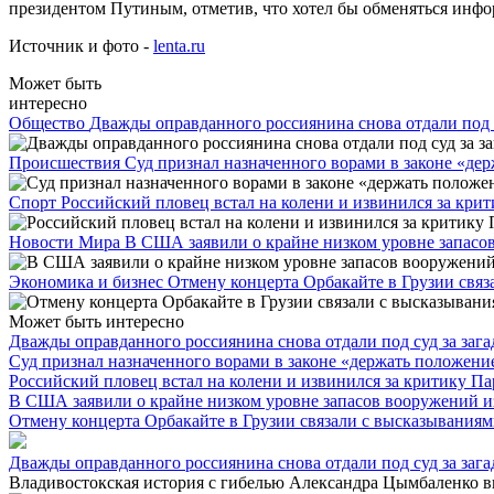
президентом Путиным, отметив, что хотел бы обменяться инфо
Источник и фото -
lenta.ru
Может быть
интересно
Общество
Дважды оправданного россиянина снова отдали под с
Происшествия
Суд признал назначенного ворами в законе «де
Спорт
Российский пловец встал на колени и извинился за кри
Новости Мира
В США заявили о крайне низком уровне запасов
Экономика и бизнес
Отмену концерта Орбакайте в Грузии свя
Может быть интересно
Дважды оправданного россиянина снова отдали под суд за заг
Суд признал назначенного ворами в законе «держать положени
Российский пловец встал на колени и извинился за критику П
В США заявили о крайне низком уровне запасов вооружений и
Отмену концерта Орбакайте в Грузии связали с высказывания
Дважды оправданного россиянина снова отдали под суд за заг
Владивостокская история с гибелью Александра Цымбаленко вно