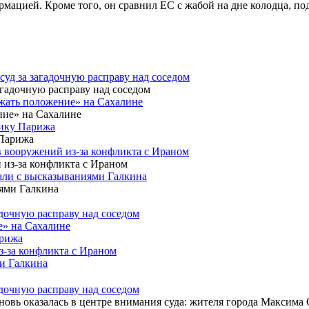
рмацией. Кроме того, он сравнил ЕС с жабой на дне колодца, п
уд за загадочную расправу над соседом
ржать положение» на Сахалине
тику Парижа
 вооружений из-за конфликта с Ираном
зали с высказываниями Галкина
адочную расправу над соседом
е» на Сахалине
арижа
з-за конфликта с Ираном
ми Галкина
адочную расправу над соседом
вь оказалась в центре внимания суда: жителя города Максима Се