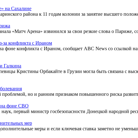
е» на Сахалине
аринского района к 11 годам колонии за занятие высшего полож
арижа
ала «Матч Арена» извинился за свои резкие слова о Париже, со
з-за конфликта с Ираном
а фоне конфликта с Ираном, сообщает ABC News со ссылкой на 
ми Галкина
певицы Кристины Орбакайте в Грузии могла быть связана с вы
аболевания
 проблемой, но и ранним признаком повышенного риска развития
r на фоне СВО
 наук, первый министр госбезопасности Донецкой народной рес
лнительных мер
дополнительные меры и если ключевая ставка заметно не уменьш