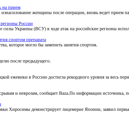
ь на прием
 изнасилование женщины после операции, вновь ведет прием п
 регионы России
 силы Украины (ВСУ) в ходе атак на российские регионы исполь
ятия спортом препарата
тва, которое могло бы заменить занятия спортом.
делю после предыдущего.
цкой ежевики в Россию достигла рекордного уровня за весь пер
срывам и неврозам, сообщает Baza.По информации источника, по
ы
вки Хиросимы демонстрирует лицемерие Японии, заявил первы