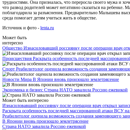
трудностями. Она призналась, что переросла своего мужа и хо
что развод родителей может негативно сказаться на ребенке. 
поблагодарила за разъяснения. Предварительно Малышева выска
среда помогает детям учиться жить в обществе.
Источник и фото -
lenta.ru
Может быть
интересно
Общество
Изнасиловавший россиянку после операции врач отк
Происшествия
Раскрыта особенность последней массированно
Спорт
Реабилитолог оценила возможность создания заменяюще
Новости Мира
В Японии вновь произошло землетрясение
Экономика и бизнес
Страна НАТО завалила Россию ежевикой
Может быть интересно
Изнасиловавший россиянку после операции врач открыл запис
Раскрыта особенность последней массированной атаки ВСУ на
Реабилитолог оценила возможность создания заменяющего зан
В Японии вновь произошло землетрясение
Страна НАТО завалила Россию ежевикой