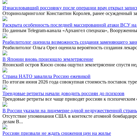
Изнасиловавший россиянку после операции врач открыл запис
Оториноларинголог Константин Королев, ранее осужденный за
Раскрыта особенность последней массированной атаки ВСУ на
По данным Telegram-канала «Архангел спецназа», Вооруженные
Реабилитолог оценила возможность создания заменяющего зан
Реабилитолог Ольга Орел оценила вероятность создания лекарс
В Японии вновь произошло землетрясение
Японский остров Кюсю снова ощутил землетрясение спустя не
Страна НАТО завалила Россию ежевикой
По итогам июня 2026 года совокупная стоимость поставок туре
Трендовые ретриты начали доводить россиян до психозов
Трендовые ретриты все чаще приводят россиян к психическим 
В России указали на лицемерие одной недружественной стран
Отсутствие упоминания США в контексте атомной бомбардиро
делам В...
Россиян призвали не ждать снижения цен на жилье