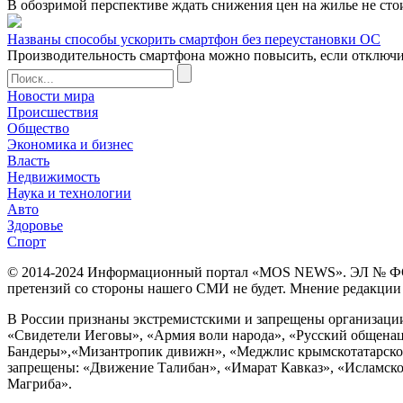
В обозримой перспективе ждать снижения цен на жилье не сто
Названы способы ускорить смартфон без переустановки ОС
Производительность смартфона можно повысить, если отключ
Новости мира
Происшествия
Общество
Экономика и бизнес
Власть
Недвижимость
Наука и технологии
Авто
Здоровье
Спорт
© 2014-2024 Информационный портал «MOS NEWS». ЭЛ № ФС 77 
претензий со стороны нашего СМИ не будет. Мнение редакции м
В России признаны экстремистскими и запрещены организации «
«Свидетели Иеговы», «Армия воли народа», «Русский общена
Бандеры»,«Мизантропик дивижн», «Меджлис крымскотатарског
запрещены: «Движение Талибан», «Имарат Кавказ», «Исламское
Магриба».