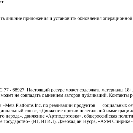
ит.
ить лишние приложения и установить обновления операционной
- 68927. Настоящий ресурс может содержать материалы 18+. И
ожет не совпадать с мнением авторов публикаций. Контакты ред
Meta Platforms Inc. по реализации продуктов — социальных сет
циональный союз», «Движение против нелегальной иммиграции
о народа», движение «Артподготовка», общероссийская полити
 государство» (ИГ, ИГИЛ), Джебхад-ан-Нусра, «АУМ Синрике», 