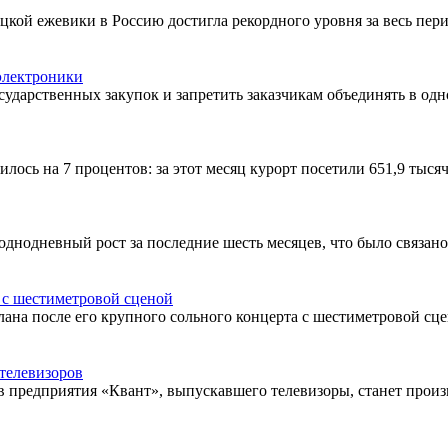
цкой ежевики в Россию достигла рекордного уровня за весь пер
 электроники
дарственных закупок и запретить заказчикам объединять в одн
лось на 7 процентов: за этот месяц курорт посетили 651,9 тыся
днодневный рост за последние шесть месяцев, что было связано,
 с шестиметровой сценой
ана после его крупного сольного концерта с шестиметровой сц
телевизоров
в предприятия «Квант», выпускавшего телевизоры, станет прои