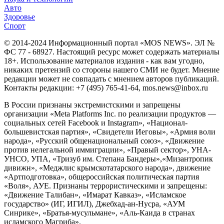
Авто
Здоровье
Спорт
© 2014-2024 Информационный портал «MOS NEWS». ЭЛ №
ФС 77 - 68927. Настоящий ресурс может содержать материалы
18+. Использование материалов издания - как вам угодно,
никаких претензий со стороны нашего СМИ не будет. Мнение
редакции может не совпадать с мнением авторов публикаций.
Контакты редакции: +7 (495) 765-41-64, mos.news@inbox.ru
В России признаны экстремистскими и запрещены
организации «Meta Platforms Inc. по реализации продуктов —
социальных сетей Facebook и Instagram», «Национал-
большевистская партия», «Свидетели Иеговы», «Армия воли
народа», «Русский общенациональный союз», «Движение
против нелегальной иммиграции», «Правый сектор», УНА-
УНСО, УПА, «Тризуб им. Степана Бандеры»,«Мизантропик
дивижн», «Меджлис крымскотатарского народа», движение
«Артподготовка», общероссийская политическая партия
«Воля», АУЕ. Признаны террористическими и запрещены:
«Движение Талибан», «Имарат Кавказ», «Исламское
государство» (ИГ, ИГИЛ), Джебхад-ан-Нусра, «АУМ
Синрике», «Братья-мусульмане», «Аль-Каида в странах
исламского Магриба».