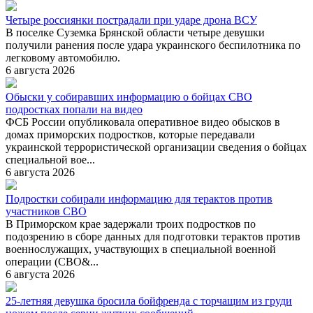
Четыре россиянки пострадали при ударе дрона ВСУ
В поселке Суземка Брянской области четыре девушки
получили ранения после удара украинского беспилотника по
легковому автомобилю.
6 августа 2026
Обыски у собиравших информацию о бойцах СВО
подростках попали на видео
ФСБ России опубликовала оперативное видео обысков в
домах приморских подростков, которые передавали
украинской террористической организации сведения о бойцах
специальной вое...
6 августа 2026
Подростки собирали информацию для терактов против
участников СВО
В Приморском крае задержали троих подростков по
подозрению в сборе данных для подготовки терактов против
военнослужащих, участвующих в специальной военной
операции (СВО&...
6 августа 2026
25-летняя девушка бросила бойфренда с торчащим из груди