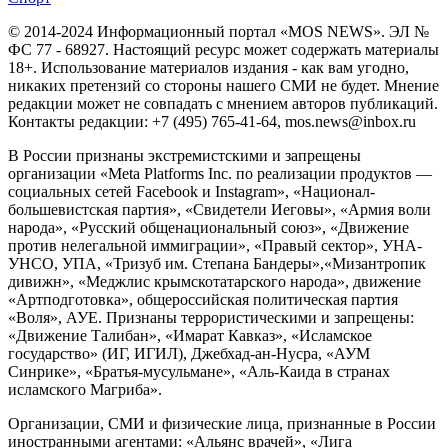
© 2014-2024 Информационный портал «MOS NEWS». ЭЛ №
ФС 77 - 68927. Настоящий ресурс может содержать материалы
18+. Использование материалов издания - как вам угодно,
никаких претензий со стороны нашего СМИ не будет. Мнение
редакции может не совпадать с мнением авторов публикаций.
Контакты редакции: +7 (495) 765-41-64, mos.news@inbox.ru
В России признаны экстремистскими и запрещены
организации «Meta Platforms Inc. по реализации продуктов —
социальных сетей Facebook и Instagram», «Национал-
большевистская партия», «Свидетели Иеговы», «Армия воли
народа», «Русский общенациональный союз», «Движение
против нелегальной иммиграции», «Правый сектор», УНА-
УНСО, УПА, «Тризуб им. Степана Бандеры»,«Мизантропик
дивижн», «Меджлис крымскотатарского народа», движение
«Артподготовка», общероссийская политическая партия
«Воля», АУЕ. Признаны террористическими и запрещены:
«Движение Талибан», «Имарат Кавказ», «Исламское
государство» (ИГ, ИГИЛ), Джебхад-ан-Нусра, «АУМ
Синрике», «Братья-мусульмане», «Аль-Каида в странах
исламского Магриба».
Организации, СМИ и физические лица, признанные в России
иностранными агентами: «Альянс врачей», «Лига