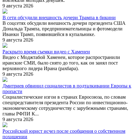
вовлекали молодых девушек.
9 августа 2026
В сети обсудили внешность дочери Трампа в бикини
В соцсетях обсудили внешность дочери президента США
Дональда Трампа, предпринимательницы и фотомодели
Иванки Трамп, появившейся в купальнике.
9 августа 2026
Раскрыто время съемки видео с Хаменеи
Видео с Моджтабой Хаменеи, которое распространили
иранские СМИ, было снято до того, как он занял пост
верховного лидера Ирана (рахбара).
9 августа 2026
Дмитриев обвинил социалистов в подталкивании Европы к
пропасти
Социалистические изгои в странах Евросоюза, по словам
спецпредставителя президента России по инвестиционно-
экономическому сотрудничеству с зарубежными странами,
главы РФПИ К...
9 августа 2026
Российский юрист исчез после сообщения о собственном
похищении