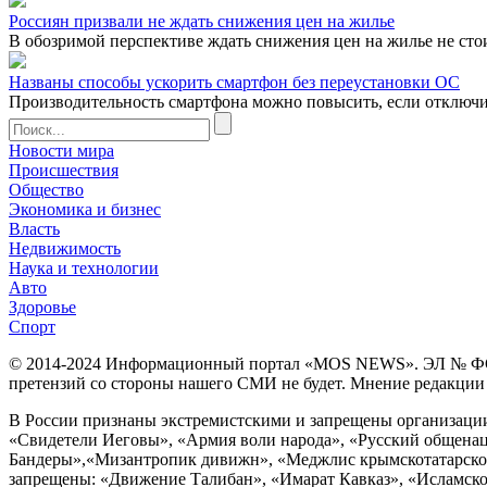
Россиян призвали не ждать снижения цен на жилье
В обозримой перспективе ждать снижения цен на жилье не сто
Названы способы ускорить смартфон без переустановки ОС
Производительность смартфона можно повысить, если отключ
Новости мира
Происшествия
Общество
Экономика и бизнес
Власть
Недвижимость
Наука и технологии
Авто
Здоровье
Спорт
© 2014-2024 Информационный портал «MOS NEWS». ЭЛ № ФС 77 
претензий со стороны нашего СМИ не будет. Мнение редакции м
В России признаны экстремистскими и запрещены организации «
«Свидетели Иеговы», «Армия воли народа», «Русский общена
Бандеры»,«Мизантропик дивижн», «Меджлис крымскотатарског
запрещены: «Движение Талибан», «Имарат Кавказ», «Исламское