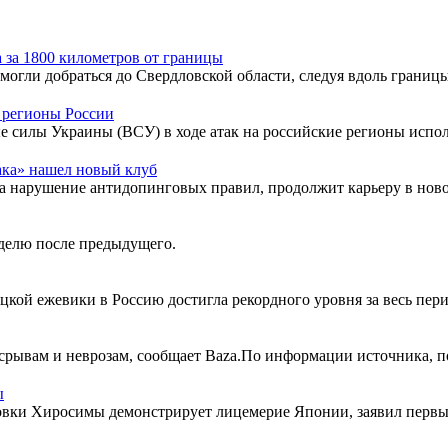
а за 1800 километров от границы
огли добраться до Свердловской области, следуя вдоль границы
 регионы России
 силы Украины (ВСУ) в ходе атак на российские регионы исполь
ка» нашел новый клуб
а нарушение антидопинговых правил, продолжит карьеру в ново
делю после предыдущего.
цкой ежевики в Россию достигла рекордного уровня за весь пер
срывам и неврозам, сообщает Baza.По информации источника, по
ы
вки Хиросимы демонстрирует лицемерие Японии, заявил первы