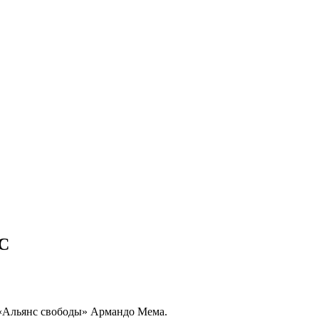
ЭС
 «Альянс свободы» Армандо Мема.