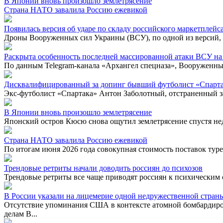
В Японии вновь произошло землетрясение
Страна НАТО завалила Россию ежевикой
Появилась версия об ударе по складу российского маркетплейс
Дроны Вооруженных сил Украины (ВСУ), по одной из версий, м
Раскрыта особенность последней массированной атаки ВСУ на
По данным Telegram-канала «Архангел спецназа», Вооруженные
Дисквалифицированный за допинг бывший футболист «Спарта
Экс-футболист «Спартака» Антон Заболотный, отстраненный з
В Японии вновь произошло землетрясение
Японский остров Кюсю снова ощутил землетрясение спустя не
Страна НАТО завалила Россию ежевикой
По итогам июня 2026 года совокупная стоимость поставок туре
Трендовые ретриты начали доводить россиян до психозов
Трендовые ретриты все чаще приводят россиян к психическим 
В России указали на лицемерие одной недружественной стран
Отсутствие упоминания США в контексте атомной бомбардиро
делам В...