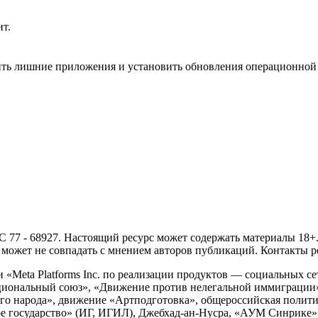
ит.
ить лишние приложения и установить обновления операционной
- 68927. Настоящий ресурс может содержать материалы 18+. И
ожет не совпадать с мнением авторов публикаций. Контакты ред
Meta Platforms Inc. по реализации продуктов — социальных сет
циональный союз», «Движение против нелегальной иммиграции
о народа», движение «Артподготовка», общероссийская полити
 государство» (ИГ, ИГИЛ), Джебхад-ан-Нусра, «АУМ Синрике», 