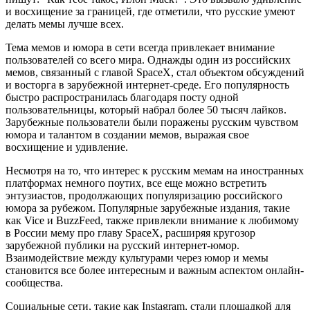
и восхищение за границей, где отметили, что русские умеют
делать мемы лучше всех.
Тема мемов и юмора в сети всегда привлекает внимание
пользователей со всего мира. Однажды один из российских
мемов, связанный с главой SpaceX, стал объектом обсуждений
и восторга в зарубежной интернет-среде. Его популярность
быстро распространилась благодаря посту одной
пользовательницы, который набрал более 50 тысяч лайков.
Зарубежные пользователи были поражены русским чувством
юмора и талантом в создании мемов, выражая свое
восхищение и удивление.
Несмотря на то, что интерес к русским мемам на иностранных
платформах немного поутих, все еще можно встретить
энтузиастов, продолжающих популяризацию российского
юмора за рубежом. Популярные зарубежные издания, такие
как Vice и BuzzFeed, также привлекли внимание к любимому
в России мему про главу SpaceX, расширяя кругозор
зарубежной публики на русский интернет-юмор.
Взаимодействие между культурами через юмор и мемы
становится все более интересным и важным аспектом онлайн-
сообщества.
Социальные сети, такие как Instagram, стали площадкой для