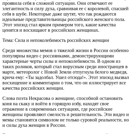
проявила себя в сложной ситуации. Они отмечают ее
элегантность и силу духа, сравнивая ее с королевой, спасшей
себя в шубе. Некоторые даже шутят, что так рождаются
идеальные представительницы российского женского пола.
Этот эпизод стал ярким примером того, какие качества
ценятся и восхищают в российских женщинах.
Тема: Сила и непоколебимость российских женщин
Среди множества мемов о тяжелой жизни в России особенно
популярны видео с россиянками, демонстрирующими
характерные черты силы и непоколебимости. В одном из
таких роликов, который стал вирусным среди иностранцев в
марте, метеоролог с Новой Земли отпугнула белого медведя,
крича ему: «Ты задолбал. Ушел отсюда!». Этот эпизод вызвал
восхищение и комментарии о том, что он иллюстрирует все
качества российских женщин.
Слова поэта Некрасова о женщине, способной остановить
коня на скаку и войти в горящую избу, находят свое
отражение в современных ситуациях, где российские
женщины проявляют смелость и решительность. Эти видео и
мемы становятся символом не только суровой реальности, но
и силы духа женщин в России.