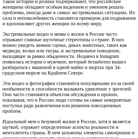
Такие истории и ролики подчеркивают, что российские
женщины обладают особым видением и умением решать
проблемы, иногда даже в самых экстремальных ситуациях. Их
сила и непоколебимость становятся примером для подражания
и вдохновляют других женщин по всему миру.
Экстремальные видео и мемы о жизни в России часто
отражают главные шуточные стереотипы о стране. В них
можно увидеть зимние сцены, диких животных, таких как
медведи, волки или тигры, и экстремальное поведение,
выходящее за рамки обыденности. Недавно в Instagram
появилась история о мужчине, который беззаботно вышел
разбираться с машиной в одной майке и шортах при 34-
градусном морозе на Крайнем Севере.
Эти видео и фотографии становятся популярными из-за своей
необычности и способности вызывать удивление у зрителей.
Они часто становятся объектом обсуждения и иронии,
показывая, что в России люди готовы на самые невероятные
поступки ради развлечения или решения повседневных
проблем.
Идеальный мем о безумной жизни в России, хотя и является
шуткой, отражает определенные аспекты реальности и
менталитета страны. В нем заложены элементы самоиронии и