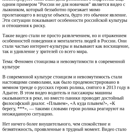
одним примером "России не для новичков" является видео с
лыжником, который беззаботно проезжает мимо
пролетающего в воздухе объекта, будто это обычное явление.
Эти ситуации показывают особенности российской культуры
и отношения к риску.
Такие видео стали не просто развлечением, но и отражением
особенностей поведения и менталитета людей в России. Они
стали частью интернет-культуры и вызывают как восхищение,
так и удивление у зрителей со всего мира.
Тема: Феномен стоицизма и невозмутимости в современной
культуре
В современной культуре стоицизм и невозмутимость стали
настоящими символами, как было продемонстрировано в
мемном тренде о русских героях ролика, снятого в 2013 году в
Адыгее. В этом видео водитель и пассажиры машины
оказываются в реке, но вместо паники проводят достойный
философский диалог. «Плывем», «А куда плывем?», «К
берегу, ***», — такими словами герои ролика реагируют на
неожиданную ситуацию.
Нет ничего более внушительного, чем спокойствие и
безмятежность, проявленные в трудный момент. Видео стало