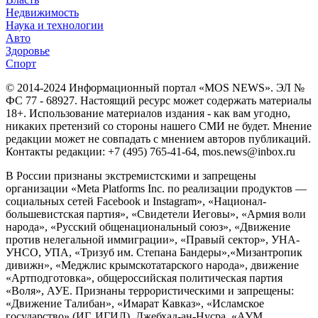
Недвижимость
Наука и технологии
Авто
Здоровье
Спорт
© 2014-2024 Информационный портал «MOS NEWS». ЭЛ №
ФС 77 - 68927. Настоящий ресурс может содержать материалы
18+. Использование материалов издания - как вам угодно,
никаких претензий со стороны нашего СМИ не будет. Мнение
редакции может не совпадать с мнением авторов публикаций.
Контакты редакции: +7 (495) 765-41-64, mos.news@inbox.ru
В России признаны экстремистскими и запрещены
организации «Meta Platforms Inc. по реализации продуктов —
социальных сетей Facebook и Instagram», «Национал-
большевистская партия», «Свидетели Иеговы», «Армия воли
народа», «Русский общенациональный союз», «Движение
против нелегальной иммиграции», «Правый сектор», УНА-
УНСО, УПА, «Тризуб им. Степана Бандеры»,«Мизантропик
дивижн», «Меджлис крымскотатарского народа», движение
«Артподготовка», общероссийская политическая партия
«Воля», АУЕ. Признаны террористическими и запрещены:
«Движение Талибан», «Имарат Кавказ», «Исламское
государство» (ИГ, ИГИЛ), Джебхад-ан-Нусра, «АУМ