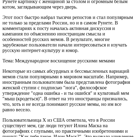
Рунете картинку с женщиной за столом и огромным белым
котом, заглядывающим через дверь.
Этот пост быстро набрал тысячи репостов и стал популярным
не только за пределами России, но и в самом Рунете. В
комментариях к посту началась активная дискуссия и
кампания по объяснению иностранцам смысла и
особенностей русских мемов. В результате, многие
зарубежные пользователи начали интересоваться и изучать
русскую интернет-культуру и юмор.
Тема: Международное восхищение русскими мемами
Некоторые из самых абсурдных и бессмысленных вариаций
мемов стали популярными в мировом масштабе. Например,
иностранным пользователям была представлена фотография
женской ступни с подписью "нога", философское
утверждение "одна ошибка - и ты ошибся" и культовый мем
"мыш (кродеться)". В ответ на это иностранцы признались,
что, хоть и не всегда понимают русские мемы, но им все
равно весело.
Пользовательница X из США отметила, что в России
существует мем, где люди тегуют Илона Маска на
фотографиях с глупыми, но практичными изобретениями и
пишут: "Как тебе такое, Илон Маск?". Это вызвало удивление