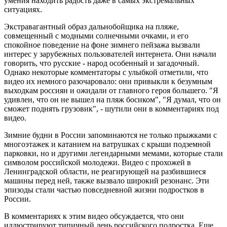
умения находить радость даже в самых экстремальных
ситуациях.
Экстравагантный образ дальнобойщика на пляже,
совмещенный с модными солнечными очками, и его
спокойное поведение на фоне зимнего пейзажа вызвали
интерес у зарубежных пользователей интернета. Они начали
говорить, что русские - народ особенный и загадочный.
Однако некоторые комментаторы с улыбкой отметили, что
видео их немного разочаровало: они привыкли к безумным
выходкам россиян и ожидали от главного героя большего. "Я
удивлен, что он не вышел на пляж босиком", "Я думал, что он
сможет поднять грузовик", - шутили они в комментариях под
видео.
Зимние будни в России запоминаются не только прыжками с
многоэтажек и катанием на ватрушках с крыши подземной
парковки, но и другими легендарными мемами, которые стали
символом российской молодежи. Видео с прохожей в
Ленинградской области, не реагирующей на разбившиеся
машины перед ней, также вызвало широкий резонанс. Эти
эпизоды стали частью повседневной жизни подростков в
России.
В комментариях к этим видео обсуждается, что они
иллюстрируют типичный день российского подростка. Еще