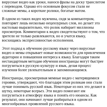
вирусные видео как уроки, нанося фразы на доску транслитом
с переводом. Однако его основным фокусом стали не
сложные мемы, а короткие ролики, богатые матом.
В одном из таких видео мужчина, сидя за компьютером,
повторяет лишь несколько нецензурных слов, но делает это
настолько выразительно, что ролик набирает миллионы
просмотров. Комментарии к видео свидетельствуют о том, что
зрители не только развлекаются, но и учатся языку,
восхищаясь экспрессивностью исполнения.
Этот подход к обучению русскому языку через вирусные
видео и мемы открывает новые возможности для привлечения
аудитории и повышения интереса к языку. Благодаря таким
нестандартным методам обучения иностранцы могут быстрее
погрузиться в русскую культуру и язык, делая процесс
изучения более увлекательным и запоминающимся.
Иностранцы, просматривая мемные видео с матерящимися
героями, утверждают, что благодаря этим роликам они стали
лучше понимать русский язык. Некоторые из них это делают в
шутку, некоторые всерьез. Эти видео помогают им
погрузиться в атмосферу языка и понять его нюансы. Как
результат, они начинают лучше разбираться в одном из
многообразных проявлений русского языка.