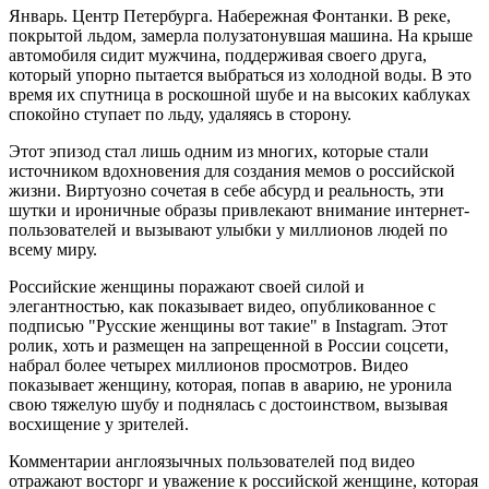
Январь. Центр Петербурга. Набережная Фонтанки. В реке,
покрытой льдом, замерла полузатонувшая машина. На крыше
автомобиля сидит мужчина, поддерживая своего друга,
который упорно пытается выбраться из холодной воды. В это
время их спутница в роскошной шубе и на высоких каблуках
спокойно ступает по льду, удаляясь в сторону.
Этот эпизод стал лишь одним из многих, которые стали
источником вдохновения для создания мемов о российской
жизни. Виртуозно сочетая в себе абсурд и реальность, эти
шутки и ироничные образы привлекают внимание интернет-
пользователей и вызывают улыбки у миллионов людей по
всему миру.
Российские женщины поражают своей силой и
элегантностью, как показывает видео, опубликованное с
подписью "Русские женщины вот такие" в Instagram. Этот
ролик, хоть и размещен на запрещенной в России соцсети,
набрал более четырех миллионов просмотров. Видео
показывает женщину, которая, попав в аварию, не уронила
свою тяжелую шубу и поднялась с достоинством, вызывая
восхищение у зрителей.
Комментарии англоязычных пользователей под видео
отражают восторг и уважение к российской женщине, которая