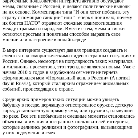
Зарубежные пользователи интернета активно обсуждают
мемы, связанные с Россией, и делают политические выводы
на их основе. Комментарии типа "И они хотят победить эту
страну с помощью санкций" или "Теперь я понимаю, почему
их боится НАТО" отражают сложные взаимоотношения
между странами и народами. Вместе с тем, мемы и гифки
остаются простым и понятным способом выразить свое
мнение или настроение в онлайн-среде.
В мире интернета существует давняя традиция создавать и
смеяться над юмористическими видео о странных ситуациях в
России. Однако, несмотря на популярность таких материалов
и миллионы просмотров, этот тренд не является новым. Уже с
начала 2010-х годов в зарубежном сегменте интернета
сформировался мем «Нормальный день в России» (A normal
day in Russia), который стал ярким отражением аномальных
событий, происходящих в стране.
Среди ярких примеров таких ситуаций можно увидеть
бабушку в поезде, держащую огнестрельное оружие, детскую
горку, установленную прямо у ямы, или грузовик, плывущий
по реке. Все эти необычные и смешные моменты становились
объектом внимания иностранных пользователей интернета,
которые делились роликами и фотографиями, вызывающими
у них недоумение и смех.