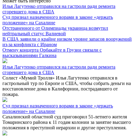
Может быть интересно
Илья Лагутенко отправился на гастроли ради ремонта
сгоревшего дома в США
Суд признал назначенного ворами в законе «держать
положение» на Сахалине
Отстраненного от Олимпиады украинца возмутил
нейтральный статус Валиевой
В США заявили о крайне низком уровне запасов вооружений
из-за конфликта с Ираном
Отмену концерта Орбакайте в Грузии связали с
высказываниями Галкина
Илья Лагутенко отправился на гастроли ради ремонта
сгоревшего дома в США
Солист «Мумий Тролля» Илья Лагутенко отправился в
гастрольный тур по Европе и США, чтобы собрать деньги на
восстановление дома в Калифорнии, пострадавшего от
пожара.
Суд признал назначенного ворами в законе «держать
положение» на Сахалине
Сахалинский областной суд приговорил 51-летнего жителя
Томаринского района к 11 годам колонии за занятие высшего
положения в преступной иерархии и другие преступления.