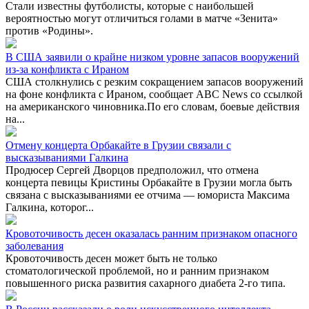
Стали известны футболисты, которые с наибольшей
вероятностью могут отличиться голами в матче «Зенита»
против «Родины».
В США заявили о крайне низком уровне запасов вооружений
из-за конфликта с Ираном
США столкнулись с резким сокращением запасов вооружений
на фоне конфликта с Ираном, сообщает ABC News со ссылкой
на американского чиновника.По его словам, боевые действия
на...
Отмену концерта Орбакайте в Грузии связали с
высказываниями Галкина
Продюсер Сергей Дворцов предположил, что отмена
концерта певицы Кристины Орбакайте в Грузии могла быть
связана с высказываниями ее отчима — юмориста Максима
Галкина, которог...
Кровоточивость десен оказалась ранним признаком опасного
заболевания
Кровоточивость десен может быть не только
стоматологической проблемой, но и ранним признаком
повышенного риска развития сахарного диабета 2-го типа.