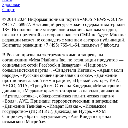
Здоровье
Спорт
© 2014-2024 Информационный портал «MOS NEWS». ЭЛ №
ФС 77 - 68927. Настоящий ресурс может содержать материалы
18+. Использование материалов издания - как вам угодно,
никаких претензий со стороны нашего СМИ не будет. Мнение
редакции может не совпадать с мнением авторов публикаций.
Контакты редакции: +7 (495) 765-41-64, mos.news@inbox.ru
В России признаны экстремистскими и запрещены
организации «Meta Platforms Inc. по реализации продуктов —
социальных сетей Facebook и Instagram», «Национал-
большевистская партия», «Свидетели Иеговы», «Армия воли
народа», «Русский общенациональный союз», «Движение
против нелегальной иммиграции», «Правый сектор», УНА-
УНСО, УПА, «Тризуб им. Степана Бандеры»,«Мизантропик
дивижн», «Меджлис крымскотатарского народа», движение
«Артподготовка», общероссийская политическая партия
«Воля», АУЕ. Признаны террористическими и запрещены:
«Движение Талибан», «Имарат Кавказ», «Исламское
государство» (ИГ, ИГИЛ), Джебхад-ан-Нусра, «АУМ
Синрике», «Братья-мусульмане», «Аль-Каида в странах
исламского Магриба».