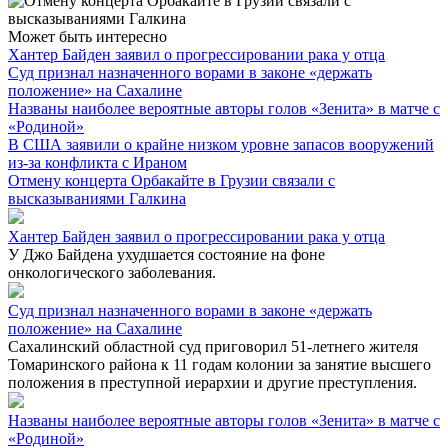
Может быть интересно
Хантер Байден заявил о прогрессировании рака у отца
Суд признал назначенного ворами в законе «держать
положение» на Сахалине
Названы наиболее вероятные авторы голов «Зенита» в матче с
«Родиной»
В США заявили о крайне низком уровне запасов вооружений
из-за конфликта с Ираном
Отмену концерта Орбакайте в Грузии связали с
высказываниями Галкина
Хантер Байден заявил о прогрессировании рака у отца
У Джо Байдена ухудшается состояние на фоне
онкологического заболевания.
Суд признал назначенного ворами в законе «держать
положение» на Сахалине
Сахалинский областной суд приговорил 51-летнего жителя
Томаринского района к 11 годам колонии за занятие высшего
положения в преступной иерархии и другие преступления.
Названы наиболее вероятные авторы голов «Зенита» в матче с
«Родиной»