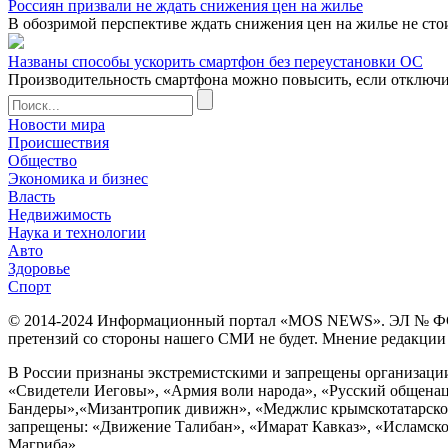
Россиян призвали не ждать снижения цен на жилье
В обозримой перспективе ждать снижения цен на жилье не сто
Названы способы ускорить смартфон без переустановки ОС
Производительность смартфона можно повысить, если отключ
Новости мира
Происшествия
Общество
Экономика и бизнес
Власть
Недвижимость
Наука и технологии
Авто
Здоровье
Спорт
© 2014-2024 Информационный портал «MOS NEWS». ЭЛ № ФС 77 
претензий со стороны нашего СМИ не будет. Мнение редакции м
В России признаны экстремистскими и запрещены организации «
«Свидетели Иеговы», «Армия воли народа», «Русский общена
Бандеры»,«Мизантропик дивижн», «Меджлис крымскотатарског
запрещены: «Движение Талибан», «Имарат Кавказ», «Исламское
Магриба».