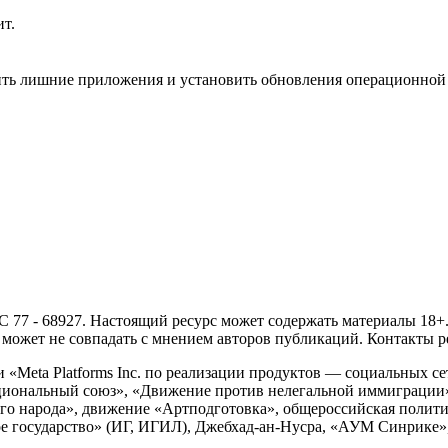
ит.
ить лишние приложения и установить обновления операционной
- 68927. Настоящий ресурс может содержать материалы 18+. И
ожет не совпадать с мнением авторов публикаций. Контакты ред
Meta Platforms Inc. по реализации продуктов — социальных сет
циональный союз», «Движение против нелегальной иммиграции
о народа», движение «Артподготовка», общероссийская полити
 государство» (ИГ, ИГИЛ), Джебхад-ан-Нусра, «АУМ Синрике», 