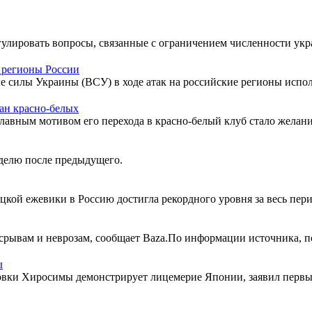
гулировать вопросы, связанные с ограничением численности у
 регионы России
 силы Украины (ВСУ) в ходе атак на российские регионы исполь
тан красно-белых
авным мотивом его перехода в красно-белый клуб стало желание
делю после предыдущего.
цкой ежевики в Россию достигла рекордного уровня за весь пер
срывам и неврозам, сообщает Baza.По информации источника, по
ы
вки Хиросимы демонстрирует лицемерие Японии, заявил первы