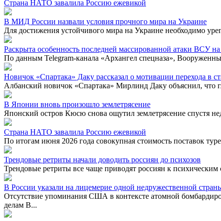
Страна НАТО завалила Россию ежевикой
В МИД России назвали условия прочного мира на Украине
Для достижения устойчивого мира на Украине необходимо уре
Раскрыта особенность последней массированной атаки ВСУ на
По данным Telegram-канала «Архангел спецназа», Вооруженные
Новичок «Спартака» Даку рассказал о мотивации перехода в с
Албанский новичок «Спартака» Мирлинд Даку объяснил, что гл
В Японии вновь произошло землетрясение
Японский остров Кюсю снова ощутил землетрясение спустя не
Страна НАТО завалила Россию ежевикой
По итогам июня 2026 года совокупная стоимость поставок туре
Трендовые ретриты начали доводить россиян до психозов
Трендовые ретриты все чаще приводят россиян к психическим 
В России указали на лицемерие одной недружественной стран
Отсутствие упоминания США в контексте атомной бомбардиро
делам В...