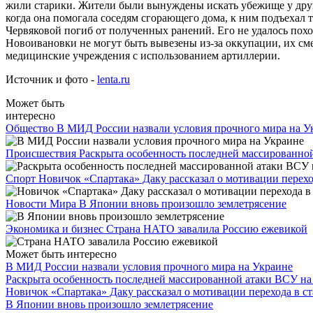
жили старики. Жители были вынуждены искать убежище у других
когда она помогала соседям сгорающего дома, к ним подъехал т
Червяковой погиб от полученных ранений. Его не удалось похо
Новоивановки не могут быть вывезены из-за оккупации, их сме
медицинские учреждения с использованием артиллерии.
Источник и фото -
lenta.ru
Может быть
интересно
Общество
В МИД России назвали условия прочного мира на У
Происшествия
Раскрыта особенность последней массированно
Спорт
Новичок «Спартака» Даку рассказал о мотивации перехо
Новости Мира
В Японии вновь произошло землетрясение
Экономика и бизнес
Страна НАТО завалила Россию ежевикой
Может быть интересно
В МИД России назвали условия прочного мира на Украине
Раскрыта особенность последней массированной атаки ВСУ на
Новичок «Спартака» Даку рассказал о мотивации перехода в с
В Японии вновь произошло землетрясение