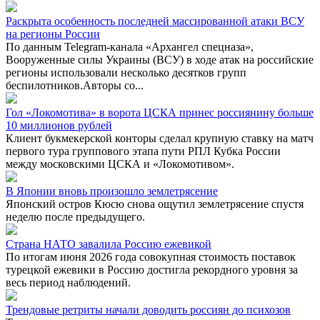
Раскрыта особенность последней массированной атаки ВСУ
на регионы России
По данным Telegram-канала «Архангел спецназа»,
Вооруженные силы Украины (ВСУ) в ходе атак на российские
регионы использовали несколько десятков групп
беспилотников.Авторы со...
Гол «Локомотива» в ворота ЦСКА принес россиянину больше
10 миллионов рублей
Клиент букмекерской конторы сделал крупную ставку на матч
первого тура группового этапа пути РПЛ Кубка России
между московскими ЦСКА и «Локомотивом».
В Японии вновь произошло землетрясение
Японский остров Кюсю снова ощутил землетрясение спустя
неделю после предыдущего.
Страна НАТО завалила Россию ежевикой
По итогам июня 2026 года совокупная стоимость поставок
турецкой ежевики в Россию достигла рекордного уровня за
весь период наблюдений.
Трендовые ретриты начали доводить россиян до психозов