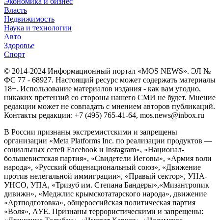
Экономика и бизнес
Власть
Недвижимость
Наука и технологии
Авто
Здоровье
Спорт
© 2014-2024 Информационный портал «MOS NEWS». ЭЛ №
ФС 77 - 68927. Настоящий ресурс может содержать материалы
18+. Использование материалов издания - как вам угодно,
никаких претензий со стороны нашего СМИ не будет. Мнение
редакции может не совпадать с мнением авторов публикаций.
Контакты редакции: +7 (495) 765-41-64, mos.news@inbox.ru
В России признаны экстремистскими и запрещены
организации «Meta Platforms Inc. по реализации продуктов —
социальных сетей Facebook и Instagram», «Национал-
большевистская партия», «Свидетели Иеговы», «Армия воли
народа», «Русский общенациональный союз», «Движение
против нелегальной иммиграции», «Правый сектор», УНА-
УНСО, УПА, «Тризуб им. Степана Бандеры»,«Мизантропик
дивижн», «Меджлис крымскотатарского народа», движение
«Артподготовка», общероссийская политическая партия
«Воля», АУЕ. Признаны террористическими и запрещены: