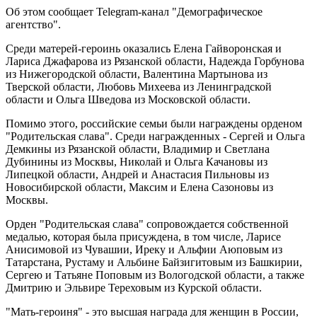
Об этом сообщает Telegram-канал "Демографическое
агентство".
Среди матерей-героинь оказались Елена Гайворонская и
Лариса Джафарова из Рязанской области, Надежда Горбунова
из Нижегородской области, Валентина Мартынова из
Тверской области, Любовь Михеева из Ленинградской
области и Ольга Шведова из Московской области.
Помимо этого, российские семьи были награждены орденом
"Родительская слава". Среди награжденных - Сергей и Ольга
Демкины из Рязанской области, Владимир и Светлана
Дубинины из Москвы, Николай и Ольга Качановы из
Липецкой области, Андрей и Анастасия Пильновы из
Новосибирской области, Максим и Елена Сазоновы из
Москвы.
Орден "Родительская слава" сопровождается собственной
медалью, которая была присуждена, в том числе, Ларисе
Анисимовой из Чувашии, Иреку и Альфии Аюповым из
Татарстана, Рустаму и Альбине Байзигитовым из Башкирии,
Сергею и Татьяне Поповым из Вологодской области, а также
Дмитрию и Эльвире Тереховым из Курской области.
"Мать-героиня" - это высшая награда для женщин в России,