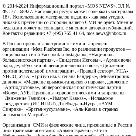
© 2014-2024 Информационный портал «MOS NEWS». ЭЛ №
ФС 77 - 68927. Настоящий ресурс может содержать материалы
18+. Использование материалов издания - как вам угодно,
никаких претензий со стороны нашего СМИ не будет. Мнение
редакции может не совпадать с мнением авторов публикаций.
Контакты редакции: +7 (495) 765-41-64, mos.news@inbox.ru
В России признаны экстремистскими и запрещены
организации «Meta Platforms Inc. по реализации продуктов —
социальных сетей Facebook и Instagram», «Национал-
большевистская партия», «Свидетели Иеговы», «Армия воли
народа», «Русский общенациональный союз», «Движение
против нелегальной иммиграции», «Правый сектор», УНА-
УНСО, УПА, «Тризуб им. Степана Бандеры»,«Мизантропик
дивижн», «Меджлис крымскотатарского народа», движение
«Артподготовка», общероссийская политическая партия
«Воля», АУЕ. Признаны террористическими и запрещены:
«Движение Талибан», «Имарат Кавказ», «Исламское
государство» (ИГ, ИГИЛ), Джебхад-ан-Нусра, «АУМ
Синрике», «Братья-мусульмане», «Аль-Каида в странах
исламского Магриба».
Организации, СМИ и физические лица, признанные в России
иностранными агентами: «Альянс врачей», «Лига
Избирателей», «Фонд борьбы с коррупцией», «В защиту прав