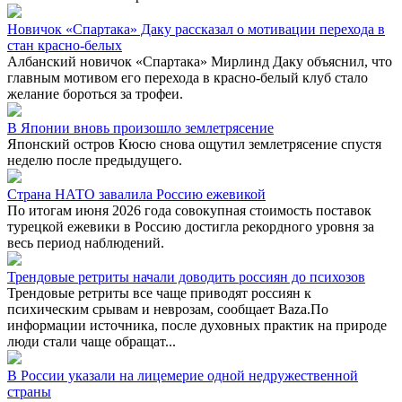
Новичок «Спартака» Даку рассказал о мотивации перехода в
стан красно-белых
Албанский новичок «Спартака» Мирлинд Даку объяснил, что
главным мотивом его перехода в красно-белый клуб стало
желание бороться за трофеи.
В Японии вновь произошло землетрясение
Японский остров Кюсю снова ощутил землетрясение спустя
неделю после предыдущего.
Страна НАТО завалила Россию ежевикой
По итогам июня 2026 года совокупная стоимость поставок
турецкой ежевики в Россию достигла рекордного уровня за
весь период наблюдений.
Трендовые ретриты начали доводить россиян до психозов
Трендовые ретриты все чаще приводят россиян к
психическим срывам и неврозам, сообщает Baza.По
информации источника, после духовных практик на природе
люди стали чаще обращат...
В России указали на лицемерие одной недружественной
страны