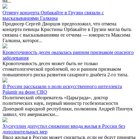
на...
Отмену концерта Орбакайте в Грузии связали с
высказываниями Галкина
Продюсер Сергей Дворцов предположил, что отмена
концерта певицы Кристины Орбакайте в Грузии могла быть
связана с высказываниями ее отчима — юмориста Максима
Галкина, которог...
Кровоточивость десен оказалась ранним признаком опасного
заболевания
Кровоточивость десен может быть не только
стоматологической проблемой, но и ранним признаком
повышенного риска развития сахарного диабета 2-го типа.
В России рассказали о роли искусственного интеллекта
Palantir на фоне СВО
Политический обозреватель «Царьграда», доктор
политических наук, первый министр госбезопасности
Донецкой народной республики, полковник Андрей Пинчук
заявил, что американски...
Хуснуллин допустил снижение ввода жилья в России без
дополнительных мер
Ввод жилья в России может снизиться, если не будут приняты