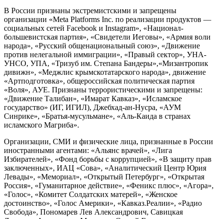
В России признаны экстремистскими и запрещены
организации «Meta Platforms Inc. по реализации продуктов —
социальных сетей Facebook и Instagram», «Национал-
большевистская партия», «Свидетели Иеговы», «Армия воли
народа», «Русский общенациональный союз», «Движение
против нелегальной иммиграции», «Правый сектор», УНА-
УНСО, УПА, «Тризуб им. Степана Бандеры»,«Мизантропик
дивижн», «Меджлис крымскотатарского народа», движение
«Артподготовка», общероссийская политическая партия
«Воля», АУЕ. Признаны террористическими и запрещены:
«Движение Талибан», «Имарат Кавказ», «Исламское
государство» (ИГ, ИГИЛ), Джебхад-ан-Нусра, «АУМ
Синрике», «Братья-мусульмане», «Аль-Каида в странах
исламского Магриба».
Организации, СМИ и физические лица, признанные в России
иностранными агентами: «Альянс врачей», «Лига
Избирателей», «Фонд борьбы с коррупцией», «В защиту прав
заключенных», ИАЦ «Сова», «Аналитический Центр Юрия
Левады», «Мемориал», «Открытый Петербург», «Открытая
Россия», «Гуманитарное действие», «Феникс плюс», «Агора»,
«Голос», «Комитет Солдатских матерей», «Женское
достоинство», «Голос Америки», «Кавказ.Реалии», «Радио
Свобода», Пономарев Лев Александрович, Савицкая