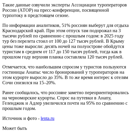
Такие данные озвучили эксперты Ассоциации туроператоров
России (АТОР) на пресс-конференции, посвященной
турпотоку в предстоящем сезоне.
По информации аналитиков, 51% россиян выберут для отдыха
Краснодарский край. При этом отпуск там подорожал на 3
тысячи рублей по сравнению с прошлым годом: в 2025 году
тур без перелета стоил от 100 до 127 тысяч рублей. В Крыму
цены тоже выросли: десять ночей на полуострове обойдутся
туристам в среднем от 117 до 150 тысяч рублей, тогда как в
прошлом году верхняя планка составляла 120 тысяч рублей.
Отмечается, что наибольшим спросом у туристов пользуются
гостиницы Анапы: число бронирований у туроператоров на
этом курорте выросло до 35%. В то же время интерес к отелям
Сочи снизился на 15–20%.
Ранее сообщалось, что россияне заметно переориентировались
на черноморские курорты. Спрос на путевки в Анапу,
Геленджик и Адлер увеличился почти на 95% по сравнению с
прошлым годом.
Источник и фото -
lenta.ru
Может быть