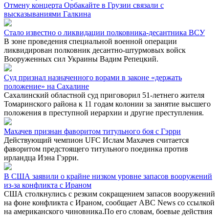
Отмену концерта Орбакайте в Грузии связали с
высказываниями Галкина
Стало известно о ликвидации полковника-десантника ВСУ
В зоне проведения специальной военной операции
ликвидирован полковник десантно-штурмовых войск
Вооруженных сил Украины Вадим Репецкий.
Суд признал назначенного ворами в законе «держать
положение» на Сахалине
Сахалинский областной суд приговорил 51-летнего жителя
Томаринского района к 11 годам колонии за занятие высшего
положения в преступной иерархии и другие преступления.
Махачев признан фаворитом титульного боя с Гэрри
Действующий чемпион UFC Ислам Махачев считается
фаворитом предстоящего титульного поединка против
ирландца Иэна Гэрри.
В США заявили о крайне низком уровне запасов вооружений
из-за конфликта с Ираном
США столкнулись с резким сокращением запасов вооружений
на фоне конфликта с Ираном, сообщает ABC News со ссылкой
на американского чиновника.По его словам, боевые действия