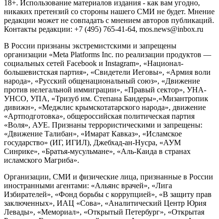
18+. Использование материалов издания - как вам угодно,
никаких претензий со стороны нашего СМИ не будет. Мнение
редакции может не совпадать с мнением авторов публикаций.
Контакты редакции: +7 (495) 765-41-64, mos.news@inbox.ru
В России признаны экстремистскими и запрещены
организации «Meta Platforms Inc. по реализации продуктов —
социальных сетей Facebook и Instagram», «Национал-
большевистская партия», «Свидетели Иеговы», «Армия воли
народа», «Русский общенациональный союз», «Движение
против нелегальной иммиграции», «Правый сектор», УНА-
УНСО, УПА, «Тризуб им. Степана Бандеры»,«Мизантропик
дивижн», «Меджлис крымскотатарского народа», движение
«Артподготовка», общероссийская политическая партия
«Воля», АУЕ. Признаны террористическими и запрещены:
«Движение Талибан», «Имарат Кавказ», «Исламское
государство» (ИГ, ИГИЛ), Джебхад-ан-Нусра, «АУМ
Синрике», «Братья-мусульмане», «Аль-Каида в странах
исламского Магриба».
Организации, СМИ и физические лица, признанные в России
иностранными агентами: «Альянс врачей», «Лига
Избирателей», «Фонд борьбы с коррупцией», «В защиту прав
заключенных», ИАЦ «Сова», «Аналитический Центр Юрия
Левады», «Мемориал», «Открытый Петербург», «Открытая