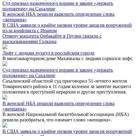
Суд признал назначенного ворами в законе «держать
положение» на Сахалине
В женской НБА решили выяснить определение слова
«женщина»
В США заявили о крайне низком уровне запасов вооружений
из-за конфликта с Ираном
Отмену концерта Орбакайте в Грузии связали с
высказываниями Галкина
Лифт с людьми рухнул в российском городе
В многоквартирном доме Махачкалы с людьми сорвался лифт.
Суд признал назначенного ворами в законе «держать
положение» на Сахалине
Сахалинский областной суд приговорил 51-летнего жителя
Томаринского района к 11 годам колонии за занятие высшего
положения в преступной иерархии и другие преступления.
В женской НБА решили выяснить определение слова
«женщина»
В женской Национальной баскетбольной ассоциации (НБА)
решили разобраться, что означает слово «женщина».
В США заявили о крайне низком уровне запасов вооружений