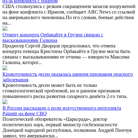
из-за конфликта с Ираном
США столкнулись с резким сокращением запасов вооружений
на фоне конфликта с Ираном, сообщает ABC News со ссылкой
на американского чиновника.По его словам, боевые действия
на...
Отмену концерта Орбакайте в Грузии связали с
высказываниями Галкина
Продюсер Сергей Дворцов предположил, что отмена
концерта певицы Кристины Орбакайте в Грузии могла быть
связана с высказываниями ее отчима — юмориста Максима
Галкина, которог...
Кровоточивость десен оказалась ранним признаком опасного
заболевания
Кровоточивость десен может быть не только
стоматологической проблемой, но и ранним признаком
повышенного риска развития сахарного диабета 2-го типа.
В России рассказали о роли искусственного интеллекта
Palantir на фоне СВО
Политический обозреватель «Царьграда», доктор
политических наук, первый министр госбезопасности
Донецкой народной республики, полковник Андрей Пинчук
заявил, что американски...