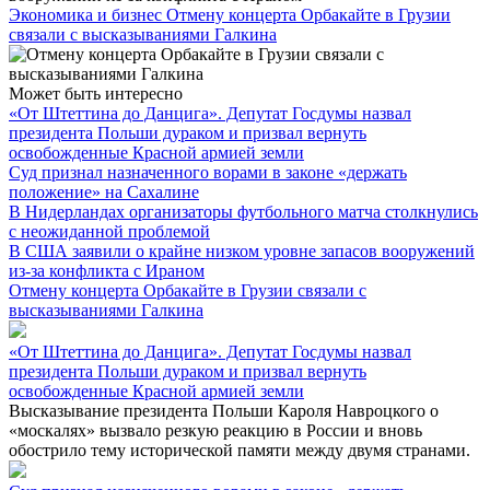
Экономика и бизнес
Отмену концерта Орбакайте в Грузии
связали с высказываниями Галкина
Может быть интересно
«От Штеттина до Данцига». Депутат Госдумы назвал
президента Польши дураком и призвал вернуть
освобожденные Красной армией земли
Суд признал назначенного ворами в законе «держать
положение» на Сахалине
В Нидерландах организаторы футбольного матча столкнулись
с неожиданной проблемой
В США заявили о крайне низком уровне запасов вооружений
из-за конфликта с Ираном
Отмену концерта Орбакайте в Грузии связали с
высказываниями Галкина
«От Штеттина до Данцига». Депутат Госдумы назвал
президента Польши дураком и призвал вернуть
освобожденные Красной армией земли
Высказывание президента Польши Кароля Навроцкого о
«москалях» вызвало резкую реакцию в России и вновь
обострило тему исторической памяти между двумя странами.