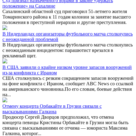
Суд признал назначенного ворами в законе «держать
положение» на Сахалине
Сахалинский областной суд приговорил 51-летнего жителя
Томаринского района к 11 годам колонии за занятие высшего
положения в преступной иерархии и другие преступления.
В Нидерландах организаторы футбольного матча столкнулись
с неожиданной проблемой
В Нидерландах организаторы футбольного матча столкнулись
с неожиданным инцидентом: парашютист врезался в
рекламный щит.
В США заявили о крайне низком уровне запасов вооружений
из-за конфликта с Ираном
США столкнулись с резким сокращением запасов вооружений
на фоне конфликта с Ираном, сообщает ABC News со ссылкой
на американского чиновника.По его словам, боевые действия
на...
Отмену концерта Орбакайте в Грузии связали с
высказываниями Галкина
Продюсер Сергей Дворцов предположил, что отмена
концерта певицы Кристины Орбакайте в Грузии могла быть
связана с высказываниями ее отчима — юмориста Максима
Галкина, которог...