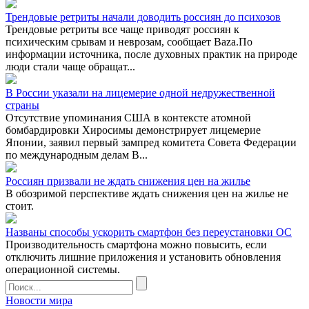
Трендовые ретриты начали доводить россиян до психозов
Трендовые ретриты все чаще приводят россиян к
психическим срывам и неврозам, сообщает Baza.По
информации источника, после духовных практик на природе
люди стали чаще обращат...
В России указали на лицемерие одной недружественной
страны
Отсутствие упоминания США в контексте атомной
бомбардировки Хиросимы демонстрирует лицемерие
Японии, заявил первый зампред комитета Совета Федерации
по международным делам В...
Россиян призвали не ждать снижения цен на жилье
В обозримой перспективе ждать снижения цен на жилье не
стоит.
Названы способы ускорить смартфон без переустановки ОС
Производительность смартфона можно повысить, если
отключить лишние приложения и установить обновления
операционной системы.
Новости мира