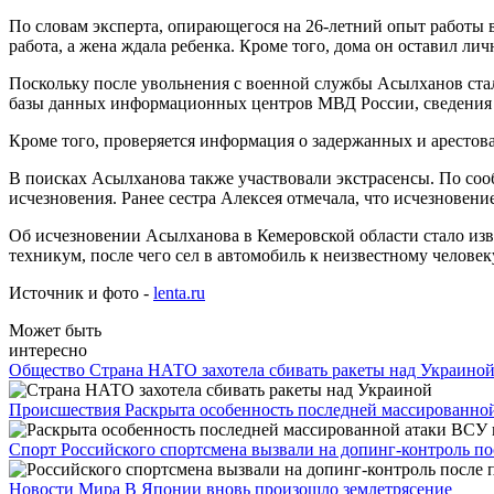
По словам эксперта, опирающегося на 26-летний опыт работы 
работа, а жена ждала ребенка. Кроме того, дома он оставил ли
Поскольку после увольнения с военной службы Асылханов ста
базы данных информационных центров МВД России, сведения п
Кроме того, проверяется информация о задержанных и арестов
В поисках Асылханова также участвовали экстрасенсы. По со
исчезновения. Ранее сестра Алексея отмечала, что исчезновени
Об исчезновении Асылханова в Кемеровской области стало изве
техникум, после чего сел в автомобиль к неизвестному человеку
Источник и фото -
lenta.ru
Может быть
интересно
Общество
Страна НАТО захотела сбивать ракеты над Украино
Происшествия
Раскрыта особенность последней массированно
Спорт
Российского спортсмена вызвали на допинг-контроль п
Новости Мира
В Японии вновь произошло землетрясение