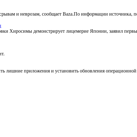
срывам и неврозам, сообщает Baza.По информации источника, по
ы
вки Хиросимы демонстрирует лицемерие Японии, заявил первы
ит.
ить лишние приложения и установить обновления операционной