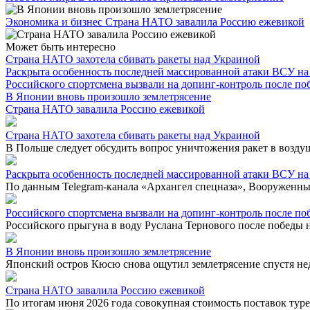
Экономика и бизнес
Страна НАТО завалила Россию ежевикой
Может быть интересно
Страна НАТО захотела сбивать ракеты над Украиной
Раскрыта особенность последней массированной атаки ВСУ на
Российского спортсмена вызвали на допинг-контроль после п
В Японии вновь произошло землетрясение
Страна НАТО завалила Россию ежевикой
Страна НАТО захотела сбивать ракеты над Украиной
В Польше следует обсудить вопрос уничтожения ракет в возду
Раскрыта особенность последней массированной атаки ВСУ на
По данным Telegram-канала «Архангел спецназа», Вооруженные
Российского спортсмена вызвали на допинг-контроль после п
Российского прыгуна в воду Руслана Тернового после победы 
В Японии вновь произошло землетрясение
Японский остров Кюсю снова ощутил землетрясение спустя не
Страна НАТО завалила Россию ежевикой
По итогам июня 2026 года совокупная стоимость поставок туре