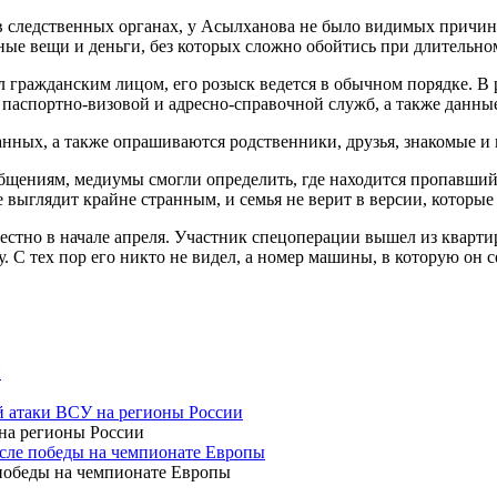
в следственных органах, у Асылханова не было видимых причин 
чные вещи и деньги, без которых сложно обойтись при длительно
л гражданским лицом, его розыск ведется в обычном порядке. 
аспортно-визовой и адресно-справочной служб, а также данные
анных, а также опрашиваются родственники, друзья, знакомые и
общениям, медиумы смогли определить, где находится пропавши
е выглядит крайне странным, и семья не верит в версии, которы
стно в начале апреля. Участник спецоперации вышел из квартир
. С тех пор его никто не видел, а номер машины, в которую он се
й
й атаки ВСУ на регионы России
осле победы на чемпионате Европы