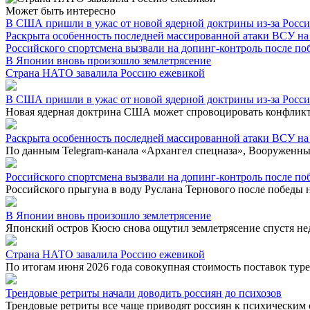
Может быть интересно
В США пришли в ужас от новой ядерной доктрины из-за Росс
Раскрыта особенность последней массированной атаки ВСУ на
Российского спортсмена вызвали на допинг-контроль после п
В Японии вновь произошло землетрясение
Страна НАТО завалила Россию ежевикой
В США пришли в ужас от новой ядерной доктрины из-за Росс
Новая ядерная доктрина США может спровоцировать конфликт 
Раскрыта особенность последней массированной атаки ВСУ на
По данным Telegram-канала «Архангел спецназа», Вооруженные
Российского спортсмена вызвали на допинг-контроль после п
Российского прыгуна в воду Руслана Тернового после победы 
В Японии вновь произошло землетрясение
Японский остров Кюсю снова ощутил землетрясение спустя не
Страна НАТО завалила Россию ежевикой
По итогам июня 2026 года совокупная стоимость поставок туре
Трендовые ретриты начали доводить россиян до психозов
Трендовые ретриты все чаще приводят россиян к психическим 