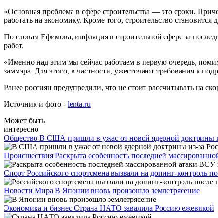
«Основная проблема в сфере строительства — это сроки. Причем
работать на экономику. Кроме того, строительство становится
По словам Ефимова, инфляция в строительной сфере за последн
работ.
«Именно над этим мы сейчас работаем в первую очередь, поми
заммэра. Для этого, в частности, ужесточают требования к п
Ранее россиян предупредили, что не стоит рассчитывать на ск
Источник и фото -
lenta.ru
Может быть
интересно
Общество
В США пришли в ужас от новой ядерной доктрины и
Происшествия
Раскрыта особенность последней массированно
Спорт
Российского спортсмена вызвали на допинг-контроль п
Новости Мира
В Японии вновь произошло землетрясение
Экономика и бизнес
Страна НАТО завалила Россию ежевикой