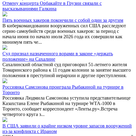
Отмену концерта Орбакайте в Грузии связали с
высказываниями Галкина
Пять военных хакеров покончили с собой один за другим
В киберкомандовании вооруженных сил США расследуют
серию самоубийств среди военных хакеров: за период с
начала июня по начало июля 2026 года их совершили как
минимум пять че...
Суд признал назначенного ворами в законе «держать
положение» на Сахалине
Сахалинский областной суд приговорил 51-летнего жителя
Томаринского района к 11 годам колонии за занятие высшего
положения в преступной иерархии и другие преступления.
Россиянка Самсонова проиграла Рыбакиной на турнире в
Торонто
Россиянка Людмила Самсонова уступила представительнице
Казахстана Елене Рыбакиной на турнире WTA-1000 в
Торонто, сообщает корреспондент «Ленты.ру».Встреча
четвертого круга з...
В США заявили о крайне низком уровне запасов вооружений
из-за конфликта с Ираном