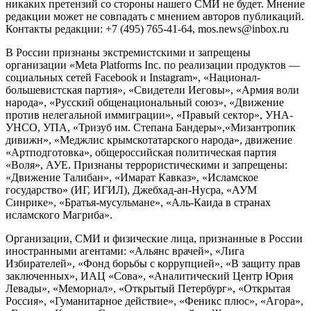
никаких претензий со стороны нашего СМИ не будет. Мнение
редакции может не совпадать с мнением авторов публикаций.
Контакты редакции: +7 (495) 765-41-64, mos.news@inbox.ru
В России признаны экстремистскими и запрещены
организации «Meta Platforms Inc. по реализации продуктов —
социальных сетей Facebook и Instagram», «Национал-
большевистская партия», «Свидетели Иеговы», «Армия воли
народа», «Русский общенациональный союз», «Движение
против нелегальной иммиграции», «Правый сектор», УНА-
УНСО, УПА, «Тризуб им. Степана Бандеры»,«Мизантропик
дивижн», «Меджлис крымскотатарского народа», движение
«Артподготовка», общероссийская политическая партия
«Воля», АУЕ. Признаны террористическими и запрещены:
«Движение Талибан», «Имарат Кавказ», «Исламское
государство» (ИГ, ИГИЛ), Джебхад-ан-Нусра, «АУМ
Синрике», «Братья-мусульмане», «Аль-Каида в странах
исламского Магриба».
Организации, СМИ и физические лица, признанные в России
иностранными агентами: «Альянс врачей», «Лига
Избирателей», «Фонд борьбы с коррупцией», «В защиту прав
заключенных», ИАЦ «Сова», «Аналитический Центр Юрия
Левады», «Мемориал», «Открытый Петербург», «Открытая
Россия», «Гуманитарное действие», «Феникс плюс», «Агора»,