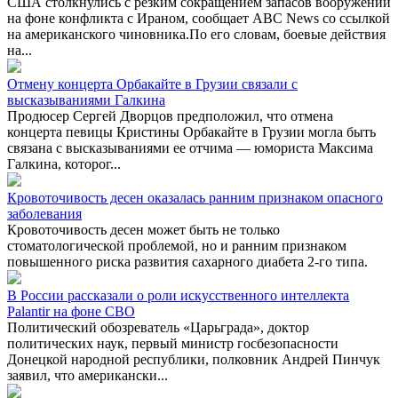
США столкнулись с резким сокращением запасов вооружений
на фоне конфликта с Ираном, сообщает ABC News со ссылкой
на американского чиновника.По его словам, боевые действия
на...
Отмену концерта Орбакайте в Грузии связали с
высказываниями Галкина
Продюсер Сергей Дворцов предположил, что отмена
концерта певицы Кристины Орбакайте в Грузии могла быть
связана с высказываниями ее отчима — юмориста Максима
Галкина, которог...
Кровоточивость десен оказалась ранним признаком опасного
заболевания
Кровоточивость десен может быть не только
стоматологической проблемой, но и ранним признаком
повышенного риска развития сахарного диабета 2-го типа.
В России рассказали о роли искусственного интеллекта
Palantir на фоне СВО
Политический обозреватель «Царьграда», доктор
политических наук, первый министр госбезопасности
Донецкой народной республики, полковник Андрей Пинчук
заявил, что американски...