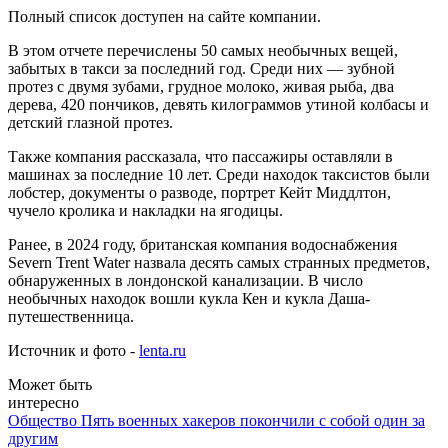
Полный список доступен на сайте компании.
В этом отчете перечислены 50 самых необычных вещей,
забытых в такси за последний год. Среди них — зубной
протез с двумя зубами, грудное молоко, живая рыба, два
дерева, 420 пончиков, девять килограммов утиной колбасы и
детский глазной протез.
Также компания рассказала, что пассажиры оставляли в
машинах за последние 10 лет. Среди находок таксистов были
лобстер, документы о разводе, портрет Кейт Миддлтон,
чучело кролика и накладки на ягодицы.
Ранее, в 2024 году, британская компания водоснабжения
Severn Trent Water назвала десять самых странных предметов,
обнаруженных в лондонской канализации. В число
необычных находок вошли кукла Кен и кукла Даша-
путешественница.
Источник и фото -
lenta.ru
Может быть
интересно
Общество
Пять военных хакеров покончили с собой один за
другим