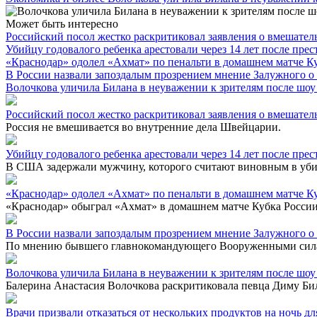
Может быть интересно
Российский посол жестко раскритиковал заявления о вмешате
Убийцу годовалого ребенка арестовали через 14 лет после пре
«Краснодар» одолел «Ахмат» по пенальти в домашнем матче К
В России назвали запоздалым прозрением мнение Залужного 
Волочкова уличила Билана в неуважении к зрителям после шоу
Российский посол жестко раскритиковал заявления о вмешате
Россия не вмешивается во внутренние дела Швейцарии.
Убийцу годовалого ребенка арестовали через 14 лет после пре
В США задержали мужчину, которого считают виновным в убийс
«Краснодар» одолел «Ахмат» по пенальти в домашнем матче К
«Краснодар» обыграл «Ахмат» в домашнем матче Кубка России, 
В России назвали запоздалым прозрением мнение Залужного 
По мнению бывшего главнокомандующего Вооруженными силам
Волочкова уличила Билана в неуважении к зрителям после шоу
Балерина Анастасия Волочкова раскритиковала певца Диму Бил
Врачи призвали отказаться от нескольких продуктов на ночь 