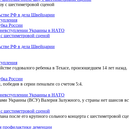
льстве РФ в дела Швейцарии
ступления
убка России
о невступлении Украины в НАТО
 с шестиметровой сценой
льстве РФ в дела Швейцарии
ступления
тве годовалого ребенка в Техасе, произошедшем 14 лет назад.
убка России
победив в серии пенальти со счетом 5:4.
о невступлении Украины в НАТО
и Украины (ВСУ) Валерия Залужного, у страны нет шансов вс
 с шестиметровой сценой
ана после его крупного сольного концерта с шестиметровой сц
для профилактики деменции