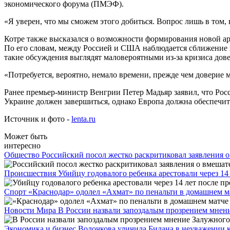
экономического форума (ПМЭФ).
«Я уверен, что мы сможем этого добиться. Вопрос лишь в том,
Котре также высказался о возможности формирования новой ар
По его словам, между Россией и США наблюдается сближение по
такие обсуждения выглядят маловероятными из-за кризиса дов
«Потребуется, вероятно, немало времени, прежде чем доверие
Ранее премьер-министр Венгрии Петер Мадьяр заявил, что Росс
Украине должен завершиться, однако Европа должна обеспечи
Источник и фото -
lenta.ru
Может быть
интересно
Общество
Российский посол жестко раскритиковал заявления 
Происшествия
Убийцу годовалого ребенка арестовали через 14
Спорт
«Краснодар» одолел «Ахмат» по пенальти в домашнем м
Новости Мира
В России назвали запоздалым прозрением мне
Экономика и бизнес
Волочкова уличила Билана в неуважении к