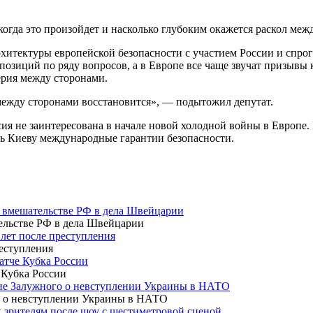
 когда это произойдет и насколько глубоким окажется раскол ме
хитектуры европейской безопасности с участием России и спро
зиций по ряду вопросов, а в Европе все чаще звучат призывы к 
ерия между сторонами.
 между сторонами восстановится», — подытожил депутат.
ия не заинтересована в начале новой холодной войны в Европе. 
ть Киеву международные гарантии безопасности.
о вмешательстве РФ в дела Швейцарии
 лет после преступления
атче Кубка России
ние Залужного о невступлении Украины в НАТО
 зрителям после шоу с шестиметровой сценой