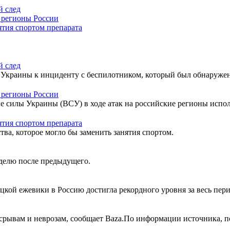
й след
 регионы России
ятия спортом препарата
й след
Украины к инциденту с беспилотником, который был обнаружен
 регионы России
 силы Украины (ВСУ) в ходе атак на российские регионы исполь
ятия спортом препарата
тва, которое могло бы заменить занятия спортом.
делю после предыдущего.
цкой ежевики в Россию достигла рекордного уровня за весь пер
срывам и неврозам, сообщает Baza.По информации источника, по