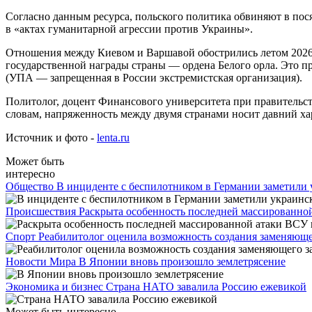
Согласно данным ресурса, польского политика обвиняют в пося
в «актах гуманитарной агрессии против Украины».
Отношения между Киевом и Варшавой обострились летом 2026
государственной награды страны — ордена Белого орла. Это 
(УПА — запрещенная в России экстремистская организация).
Политолог, доцент Финансового университета при правительст
словам, напряженность между двумя странами носит давний хар
Источник и фото -
lenta.ru
Может быть
интересно
Общество
В инциденте с беспилотником в Германии заметили 
Происшествия
Раскрыта особенность последней массированно
Спорт
Реабилитолог оценила возможность создания заменяюще
Новости Мира
В Японии вновь произошло землетрясение
Экономика и бизнес
Страна НАТО завалила Россию ежевикой
Может быть интересно