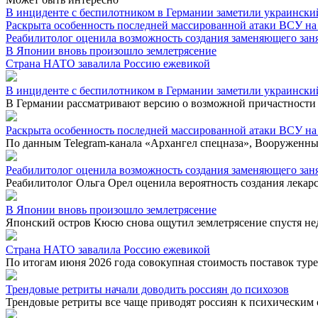
В инциденте с беспилотником в Германии заметили украински
Раскрыта особенность последней массированной атаки ВСУ на
Реабилитолог оценила возможность создания заменяющего зан
В Японии вновь произошло землетрясение
Страна НАТО завалила Россию ежевикой
В инциденте с беспилотником в Германии заметили украински
В Германии рассматривают версию о возможной причастности 
Раскрыта особенность последней массированной атаки ВСУ на
По данным Telegram-канала «Архангел спецназа», Вооруженные
Реабилитолог оценила возможность создания заменяющего зан
Реабилитолог Ольга Орел оценила вероятность создания лекарс
В Японии вновь произошло землетрясение
Японский остров Кюсю снова ощутил землетрясение спустя не
Страна НАТО завалила Россию ежевикой
По итогам июня 2026 года совокупная стоимость поставок туре
Трендовые ретриты начали доводить россиян до психозов
Трендовые ретриты все чаще приводят россиян к психическим 